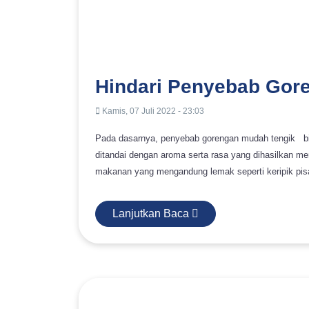
Hindari Penyebab Gore
Kamis, 07 Juli 2022 - 23:03
Pada dasarnya, penyebab gorengan mudah tengik bisa
ditandai dengan aroma serta rasa yang dihasilkan menjadi berubah. Seringkali, ketengika
makanan yang mengandung lemak seperti keripik pisa
lebih lengkapnya, simak ulasan dibawah ini. Lemak Makanan Terkontak dengan Oksigen dalam Waktu Lama
Penyebab gorengan mudah tengik yang pertama yakni
Lanjutkan Baca
terpapar oksigen dalam durasi waktu yang lama. Na
berlemak dalam wadah yang kedap udara. Karena gorengan termasuk makanan yang mengandung lemak, sebaiknya
simpan makanan tersebut di wadah kedap udara, dan r
terjadinya paparan gorengan dari panas dan cahaya. Baca juga: Menilik Pembuatan Minyak Sawit dalam Industri
Minyak Goreng Gorengan Mengandung Besi maupun Tembaga Penyebab yang lainnya yakni karena wadah
penggorengan yang mengandung besi atau tembaga. P