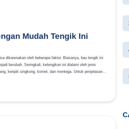
ngan Mudah Tengik Ini
 dikarenakan oleh beberapa faktor. Biasanya, bau tengik ini
n ini dialami oleh jenis
ng, keripik singkong, kornet, dan mentega. Untuk penjelasan
 karena makanan disimpan di area yang terbuka, sehingga
mun, ketengikan ini bisa diperlambat dengan menyimpan makanan
uangan sejuk serta gelap. Hal ini bertujuan untuk meminimalisir
C
astinya tidak jarang ditemukan wajan yang digunakan untuk