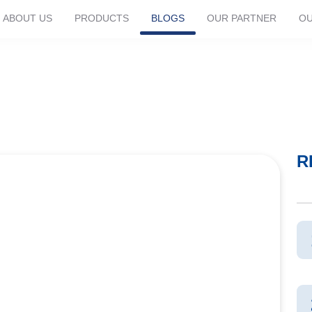
ABOUT US
PRODUCTS
BLOGS
OUR PARTNER
OU
Produsen Bahan Makana
R