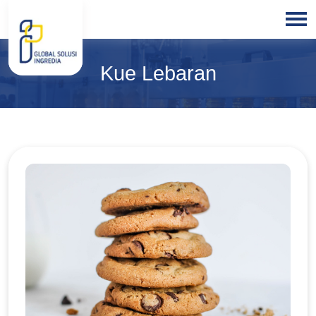
HOME
Kue Lebaran
ABOUT
US
PRODUCTS
BLOGS
OUR
PARTNER
OUR
EXPERTISE
FREE
CONSULTATION