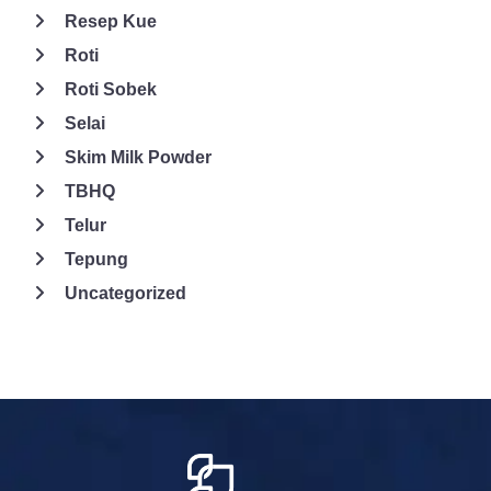
teruji dengan sangat ketat. Untuk mengecek produk apa saja
Resep Kue
yang tersedia di GSI, sila Anda kunjungi saja
Roti
globalsolusiingredia.com!
Roti Sobek
Selai
Skim Milk Powder
TBHQ
Telur
Tepung
Uncategorized