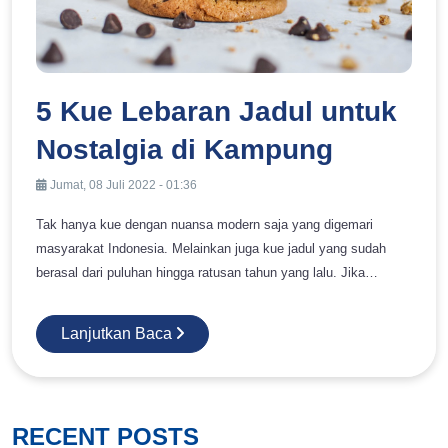
5 Kue Lebaran Jadul untuk
Nostalgia di Kampung
Jumat, 08 Juli 2022 - 01:36
Tak hanya kue dengan nuansa modern saja yang digemari
masyarakat Indonesia. Melainkan juga kue jadul yang sudah
berasal dari puluhan hingga ratusan tahun yang lalu. Jika
mengonsumsi kue jadul ini, Anda yang berdomisili di kota tentu
akan sangat rindu pada kampung halaman. Nah, apabila Anda
Lanjutkan Baca
tidak bisa mudik tahun ini, disarankan untuk membuat kue jadul
untuk mengobati kangen dengan orang tua di kampung. Lalu,
apa saja kue Lebaran jadul yang layak untuk dibuat di tahun ini?
Yuk, cari tahu di bawah ini! Dijamin Enak! 5 Kue Lebaran Jadul
RECENT POSTS
Ini Bisa Menjadi Pilihan Untuk Sajian Hari Raya Berikut