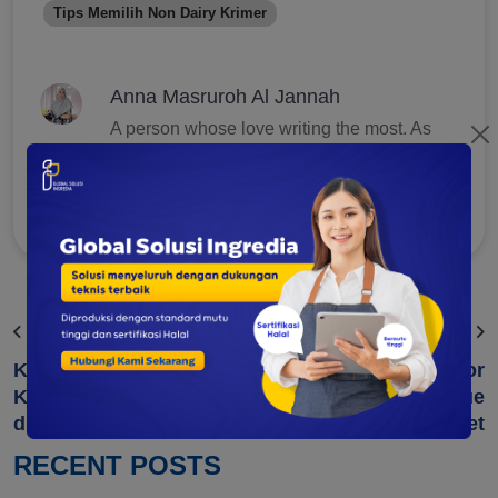
Tips Memilih Non Dairy Krimer
Anna Masruroh Al Jannah
A person whose love writing the most. As
SEO Content Writer Global Solusi Ingredia,
she loves to write an articles about foods
and cake.
Previous
Next
Kreasi Olahan Jelly
Ini Dia 3 Faktor
Kekinian yang bisa Dicoba
Utama Penyebab Kue
di Rumah
Bantet
RECENT POSTS