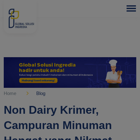
HOME
ABOUT
US
PRODUCTS
BLOGS
OUR
PARTNER
Home
Blog
OUR
Non Dairy Krimer,
EXPERTISE
Campuran Minuman
FREE
CONSULTATION