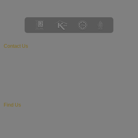
Contact Us
Kalideres Indah 3 - Block B No 10 Jl. Peta Barat,
Kalideres, Jakarta Barat DKI Jakarta 11840 – Indonesia
sales@globalsolusiingredia.com
+62 821-7303-7364
Find Us
@globalsolusiingredia
Global Solusi ingredia