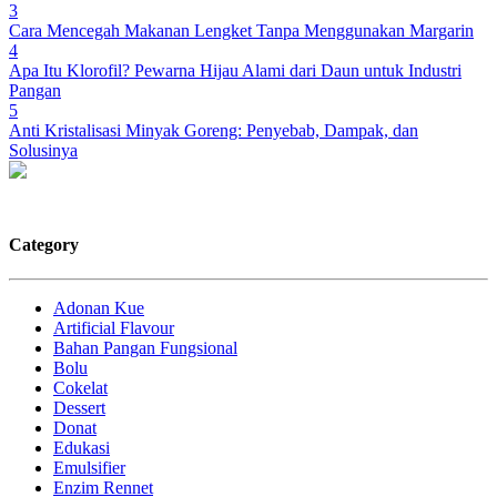
3
Cara Mencegah Makanan Lengket Tanpa Menggunakan Margarin
4
Apa Itu Klorofil? Pewarna Hijau Alami dari Daun untuk Industri
Pangan
5
Anti Kristalisasi Minyak Goreng: Penyebab, Dampak, dan
Solusinya
Category
Adonan Kue
Artificial Flavour
Bahan Pangan Fungsional
Bolu
Cokelat
Dessert
Donat
Edukasi
Emulsifier
Enzim Rennet