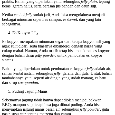
praktis. Bahan yang diperlukan yaitu sebungkus
jelly plain
, tepung
beras, garam halus, serta perasan jus pandan dan daun suji.
Ketika cendol
jelly
sudah jadi, Anda bisa mengolahnya menjadi
berbagai minuman seperti es campur, es dawet, dan yang lain
sebagainya.
Es Kopyor Jelly
Es kopyor merupakan minuman segar dari kelapa kopyor asli yang
agak sulit dicari, serta biasanya dibanderol dengan harga yang
cukup mahal. Namun, Anda masih tetap bisa menikmati es kopyor
dengan bahan dasar
jelly powder
, untuk pembuatan es kopyor
sintetis.
Bahan yang diperlukan untuk pembuatan es kopyor
jelly
adalah air,
santan kental instan, sebungkus
jelly
, garam, dan gula. Untuk bahan
tambahannya yaitu seperti air dingin yang sudah matang, es batu
dan sirup
cocopandan
.
Puding Jagung Manis
Sebenarnya jagung tidak hanya dapat diolah menjadi bakwan,
BBQ, maupun sup, tetapi bisa juga dibuat puding. Anda bisa
menyiapkan jagung manis besar, air, sebungkus
jelly powder
, gula
pasir, susu cair, tepung maizena dan garam.