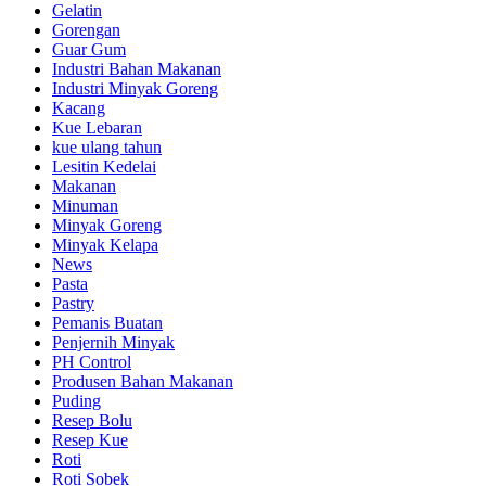
Gelatin
Gorengan
Guar Gum
Industri Bahan Makanan
Industri Minyak Goreng
Kacang
Kue Lebaran
kue ulang tahun
Lesitin Kedelai
Makanan
Minuman
Minyak Goreng
Minyak Kelapa
News
Pasta
Pastry
Pemanis Buatan
Penjernih Minyak
PH Control
Produsen Bahan Makanan
Puding
Resep Bolu
Resep Kue
Roti
Roti Sobek