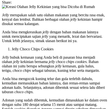
Share:
Jelly
merupakan salah satu olahan makanan yang bercita rasa enak,
kenyal dan lembut. Bahkan berbagai olahan
jelly
kekinian hampir
disukai semua kalangan.
Anda bisa mengkreasikan
jelly
dengan bahan makanan lainnya
untuk menciptakan sajian
jelly
yang menarik, lezat dan bervariasi.
Untuk lebih jelasnya, simak ulasan berikut ini ya.
Jelly Choco Chips Cookies
Jelly
bubuk kemasan yang Anda beli di pasaran bisa menjadi
olahan
jelly
kekinian bernama
jelly choco chips cookies
. Bahan
olahan ini yaitu berupa sebungkus
jelly
kemasan, gula halus,
terigu,
choco chips
sebagai taburan, kuning telur serta margarin.
Anda bisa mengocok kuning telur dan gula terlebih dahulu,
kemudian memasukkan bahan lainnya, dan remas-remas sampai
adonan kalis. Selanjutnya, adonan dibentuk sesuai selera lalu diberi
taburan
choco chips
.
Adonan yang sudah dibentuk, kemudian dimasukkan ke dalam oven
dengan suhu 180 derajat selama 15 menit atau sampai matang.
Setelah
cookies
diangkat, tunggu sampai dingin sebelum dimasukan