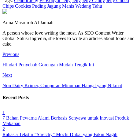
Tags:
Cendol Jelly
Es Kopyor Jelly
Jelly
Jelly Candy
Jelly Choco
Chips Cookies
Puding Jagung Manis
Wedang Tahu
Anna Masruroh Al Jannah
A person whose love writing the most. As SEO Content Writer
Global Solusi Ingredia, she loves to write an articles about foods and
cake.
Previous
Hindari Penyebab Gorengan Mudah Tengik Ini
Next
Non Dairy Krimer, Campuran Minuman Hangat yang Nikmat
Recent Posts
1
7 Bahan Pewarna Alami Berbasis Senyawa untuk Inovasi Produk
Makanan
2
Rahasia Tekstur “Stretchy” Mochi Dubai yang Bikin Nagih