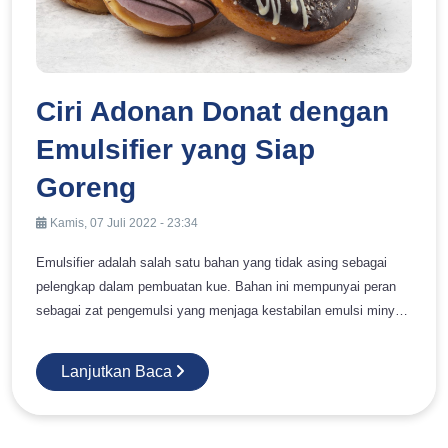
Ciri Adonan Donat dengan
Emulsifier yang Siap
Goreng
Kamis, 07 Juli 2022 - 23:34
Emulsifier adalah salah satu bahan yang tidak asing sebagai
pelengkap dalam pembuatan kue. Bahan ini mempunyai peran
sebagai zat pengemulsi yang menjaga kestabilan emulsi minyak
dan air. Apa itu emulsifier dan fungsinya untuk donat? Simak
pembahasannya sebagai berikut. Definisi Emulsifier Emulsifier
Lanjutkan Baca
adalah kata yang bermakna pengemulsi serta berperan penting
dalam adonan kue, karena bisa menyatukan minyak dan air. Jika
donat yang Anda buat ditambahkan dengan emulsifier, maka