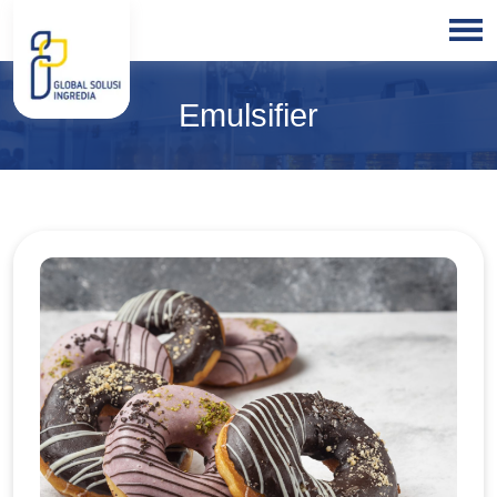
HOME
Emulsifier
ABOUT
US
PRODUCTS
BLOGS
OUR
PARTNER
OUR
EXPERTISE
FREE
CONSULTATION