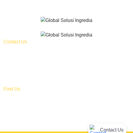
Contact Us
Kalideres Indah 3 - Block B No 10 Jl. Peta Barat,
Kalideres, Jakarta Barat DKI Jakarta 11840 – Indonesia
sales@globalsolusiingredia.com
+62 821-7303-7364
Find Us
@globalsolusiingredia
Global Solusi ingredia
Contact Us