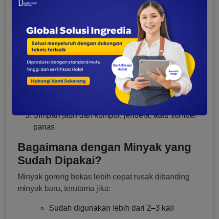
Cara Menyimpan Minyak Agar
Tidak Cepat Rusak
Simpan di
tempat
sejuk, gelap, dan kering
Gunakan wadah tertutup rapat, hindari botol
bening
Jangan mencampur minyak lama dengan yang
baru
Hindari menyendok minyak langsung dari
wadah dengan alat basah
Simpan jauh dari kompor, jendela, atau sumber
panas
Bagaimana dengan Minyak yang
Sudah Dipakai?
Minyak goreng bekas lebih cepat rusak dibanding
minyak baru, terutama jika:
Sudah digunakan lebih dari 2–3 kali