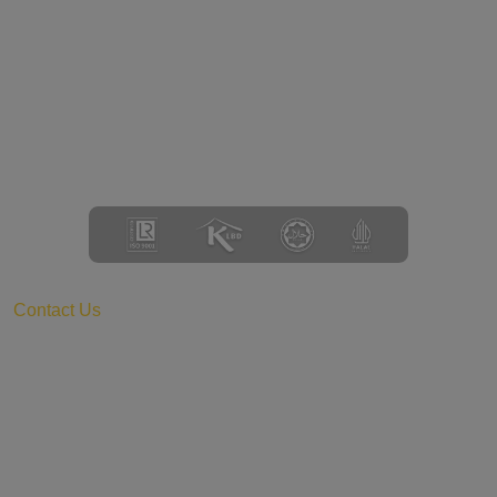
Contact Us
Kalideres Indah 3 - Block B No 10 Jl. Peta Barat,
Kalideres, Jakarta Barat DKI Jakarta 11840 – Indonesia
sales@globalsolusiingredia.com
+62 821-7303-7364