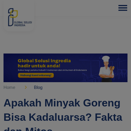
HOME
ABOUT
US
PRODUCTS
BLOGS
OUR
PARTNER
Home
Blog
OUR
Apakah Minyak Goreng
EXPERTISE
Bisa Kadaluarsa? Fakta
FREE
CONSULTATION