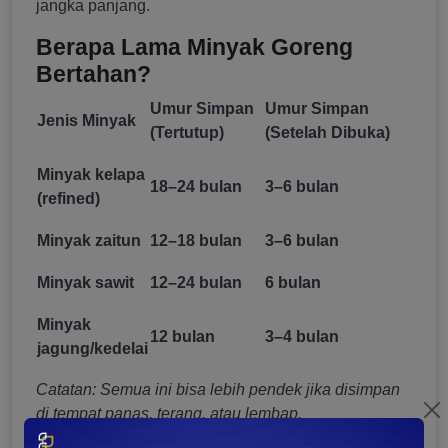
jangka panjang.
Berapa Lama Minyak Goreng
Bertahan?
Umur Simpan
Umur Simpan
Jenis Minyak
(Tertutup)
(Setelah Dibuka)
Minyak kelapa
18–24 bulan
3–6 bulan
(refined)
Minyak zaitun
12–18 bulan
3–6 bulan
Minyak sawit
12–24 bulan
6 bulan
Minyak
12 bulan
3–4 bulan
jagung/kedelai
Catatan: Semua ini bisa lebih pendek jika disimpan
di tempat panas, terang, atau lembap.