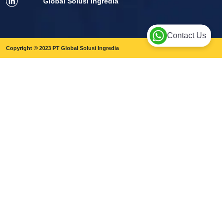
Global Solusi ingredia
Contact Us
Copyright © 2023 PT Global Solusi Ingredia