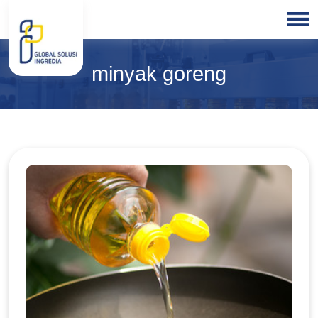
HOME
minyak goreng
ABOUT
US
PRODUCTS
BLOGS
OUR
PARTNER
OUR
EXPERTISE
FREE
CONSULTATION