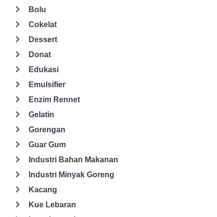
Bolu
digunakan tiga kali saja. Segera ganti dengan minyak baru
apabila sudah berubah warna, mengeluarkan bau tengik,
Cokelat
mengeluarkan asap, dan muncul buih pada minyak. Industri
Dessert
Minyak Goreng Global Solusi Ingredia Jika Anda membutuhkan
Donat
referensi produk minyak berkualitas tinggi, jawabannya adalah
minyak Global Solusi Ingredia. Perusahaan ini mengeluarkan
Edukasi
jenis minyak yang memenuhi standar dan kriteria minyak yang
Emulsifier
baik. Lebih istimewa lagi karena minyak GSI menggunakan
Enzim Rennet
parameter kualitas yang ketat. GSI juga sudah terkenal dengan
Gelatin
pengetahuan serta pengalaman dalam hal penghancuran,
penggilingan, hidrogenasi, dan pemurnian yang modern.
Gorengan
Beberapa produk minyak sehat dari industri minyak goreng GSI
Guar Gum
diantaranya CBS, CBE, CBR, PMF, minyak sayur, dan masih
Industri Bahan Makanan
banyak lagi. Minyak berkualitas ini bisa digunakan pada berbagai
jenis makanan seperti gorengan, cokelat, kue, roti, dan masih
Industri Minyak Goreng
banyak lagi. Dengan menggunakan minyak GSI, maka rasa,
Kacang
tekstur, dan kelayakan produk bisa meningkat. Yuk, mulai
Kue Lebaran
sekarang beralih ke minyak GSI yang aman, sehat, dan