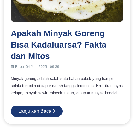
Apakah Minyak Goreng
Bisa Kadaluarsa? Fakta
dan Mitos
Rabu, 04 Juni 2025 - 09:39
Minyak goreng adalah salah satu bahan pokok yang hampir
selalu tersedia di dapur rumah tangga Indonesia. Baik itu minyak
kelapa, minyak sawit, minyak zaitun, ataupun minyak kedelai,
semuanya digunakan untuk menggoreng, menumis, atau bahkan
dicampurkan dalam adonan makanan. Namun, banyak orang
Lanjutkan Baca
masih bertanya-tanya: Apakah minyak goreng bisa
kedaluwarsa? Jika bisa, bagaimana ciri-cirinya, bahayanya, dan
cara penyimpanannya agar tahan lama? Pertanyaan ini kerap