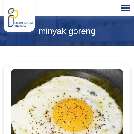
HOME
minyak goreng
ABOUT
US
PRODUCTS
BLOGS
OUR
PARTNER
OUR
EXPERTISE
FREE
CONSULTATION