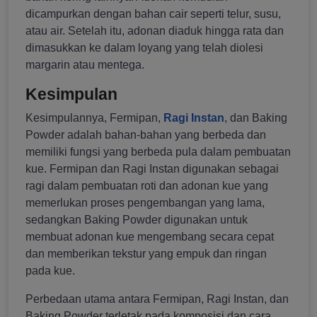
dicampurkan dengan bahan cair seperti telur, susu,
atau air. Setelah itu, adonan diaduk hingga rata dan
dimasukkan ke dalam loyang yang telah diolesi
margarin atau mentega.
Kesimpulan
Kesimpulannya, Fermipan,
Ragi Instan
, dan Baking
Powder adalah bahan-bahan yang berbeda dan
memiliki fungsi yang berbeda pula dalam pembuatan
kue. Fermipan dan Ragi Instan digunakan sebagai
ragi dalam pembuatan roti dan adonan kue yang
memerlukan proses pengembangan yang lama,
sedangkan Baking Powder digunakan untuk
membuat adonan kue mengembang secara cepat
dan memberikan tekstur yang empuk dan ringan
pada kue.
Perbedaan utama antara Fermipan, Ragi Instan, dan
Baking Powder terletak pada komposisi dan cara