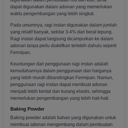
dapat digunakan dalam adonan yang memerlukan
waktu pengembangan yang lebih singkat.
Pada umumnya, ragi instan digunakan dalam jumlah
yang relatif banyak, sekitar 3-4% dari berat tepung.
Ragi instan dapat langsung dicampurkan ke dalam
adonan tanpa perlu diaktifkan terlebih dahulu seperti
Fermipan.
Keuntungan dari penggunaan ragi instan adalah
kemudahannya dalam penggunaan dan harganya
yang lebih murah dibandingkan Fermipan. Namun,
penggunaan ragi instan dapat membuat adonan
menjadi lebih kental dan kurang elastis, sehingga
memerlukan pengembangan yang lebih hati-hati.
Baking Powder
Baking powder adalah bahan yang digunakan untuk
membuat adonan mengembang dalam pembuatan