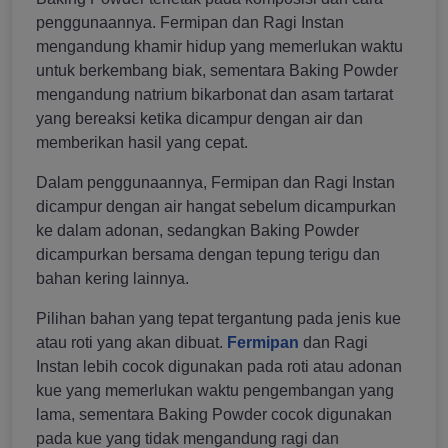
penggunaannya. Fermipan dan Ragi Instan
mengandung khamir hidup yang memerlukan waktu
untuk berkembang biak, sementara Baking Powder
mengandung natrium bikarbonat dan asam tartarat
yang bereaksi ketika dicampur dengan air dan
memberikan hasil yang cepat.
Dalam penggunaannya, Fermipan dan Ragi Instan
dicampur dengan air hangat sebelum dicampurkan
ke dalam adonan, sedangkan Baking Powder
dicampurkan bersama dengan tepung terigu dan
bahan kering lainnya.
Pilihan bahan yang tepat tergantung pada jenis kue
atau roti yang akan dibuat.
Fermipan
dan Ragi
Instan lebih cocok digunakan pada roti atau adonan
kue yang memerlukan waktu pengembangan yang
lama, sementara Baking Powder cocok digunakan
pada kue yang tidak mengandung ragi dan