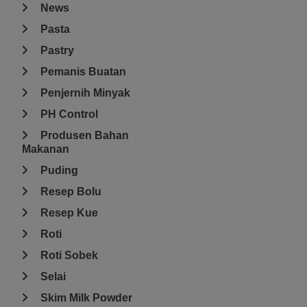
News
Pasta
Pastry
Pemanis Buatan
Penjernih Minyak
PH Control
Produsen Bahan
Makanan
Puding
Resep Bolu
Resep Kue
Roti
Roti Sobek
Selai
Skim Milk Powder