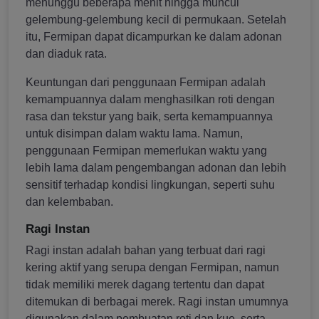
menunggu beberapa menit hingga muncul
gelembung-gelembung kecil di permukaan. Setelah
itu, Fermipan dapat dicampurkan ke dalam adonan
dan diaduk rata.
Keuntungan dari penggunaan Fermipan adalah
kemampuannya dalam menghasilkan roti dengan
rasa dan tekstur yang baik, serta kemampuannya
untuk disimpan dalam waktu lama. Namun,
penggunaan Fermipan memerlukan waktu yang
lebih lama dalam pengembangan adonan dan lebih
sensitif terhadap kondisi lingkungan, seperti suhu
dan kelembaban.
Ragi Instan
Ragi instan adalah bahan yang terbuat dari ragi
kering aktif yang serupa dengan Fermipan, namun
tidak memiliki merek dagang tertentu dan dapat
ditemukan di berbagai merek. Ragi instan umumnya
digunakan dalam pembuatan roti dan kue, serta