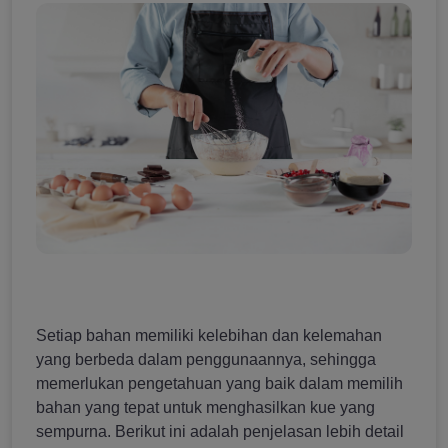
Setiap bahan memiliki kelebihan dan kelemahan
yang berbeda dalam penggunaannya, sehingga
memerlukan pengetahuan yang baik dalam memilih
bahan yang tepat untuk menghasilkan kue yang
sempurna. Berikut ini adalah penjelasan lebih detail