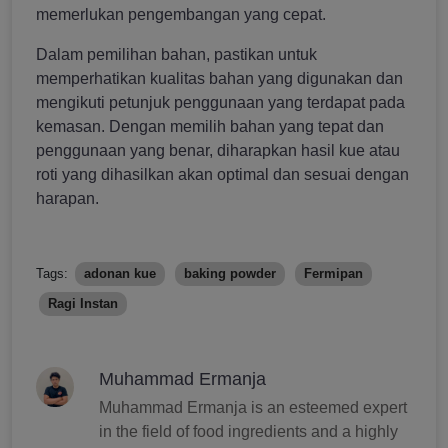
memerlukan pengembangan yang cepat.
Dalam pemilihan bahan, pastikan untuk
memperhatikan kualitas bahan yang digunakan dan
mengikuti petunjuk penggunaan yang terdapat pada
kemasan. Dengan memilih bahan yang tepat dan
penggunaan yang benar, diharapkan hasil kue atau
roti yang dihasilkan akan optimal dan sesuai dengan
harapan.
Tags:
adonan kue
baking powder
Fermipan
Ragi Instan
Muhammad Ermanja
Muhammad Ermanja is an esteemed expert
in the field of food ingredients and a highly