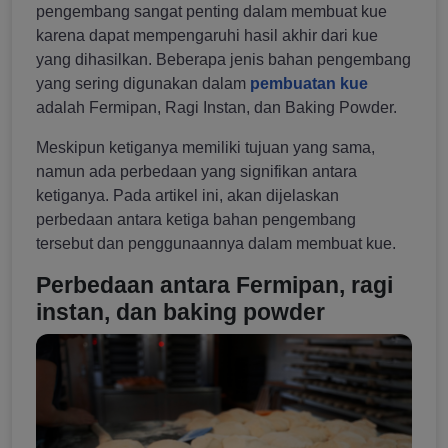
pengembang sangat penting dalam membuat kue
karena dapat mempengaruhi hasil akhir dari kue
yang dihasilkan.
Beberapa jenis bahan pengembang
yang sering digunakan dalam
pembuatan kue
adalah Fermipan, Ragi Instan, dan Baking Powder.
Meskipun ketiganya memiliki tujuan yang sama,
namun ada perbedaan yang signifikan antara
ketiganya. Pada artikel ini, akan dijelaskan
perbedaan antara ketiga bahan pengembang
tersebut dan penggunaannya dalam membuat kue.
Perbedaan antara Fermipan, ragi
instan, dan baking powder