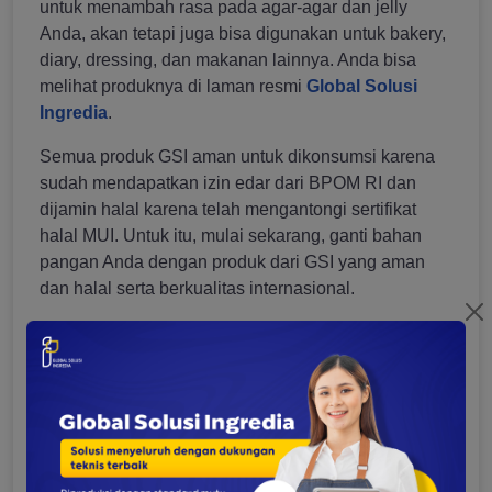
untuk menambah rasa pada agar-agar dan jelly
Anda, akan tetapi juga bisa digunakan untuk bakery,
diary, dressing, dan makanan lainnya. Anda bisa
melihat produknya di laman resmi
Global Solusi
Ingredia
.
Semua produk GSI aman untuk dikonsumsi karena
sudah mendapatkan izin edar dari BPOM RI dan
dijamin halal karena telah mengantongi sertifikat
halal MUI. Untuk itu, mulai sekarang, ganti bahan
pangan Anda dengan produk dari GSI yang aman
dan halal serta berkualitas internasional.
Tags:
Jelly
dan Puding
Perbedaan Agar-Agar
Anna Masruroh Al Jannah
A person whose love writing the most. As