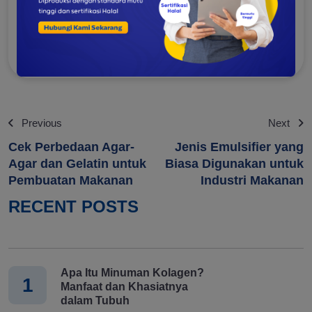
SEO Content Writer Global Solusi Ingredia,
she loves to write an articles about foods
and cake.
Previous
Next
Cek Perbedaan Agar-
Jenis Emulsifier yang
Agar dan Gelatin untuk
Biasa Digunakan untuk
Pembuatan Makanan
Industri Makanan
RECENT POSTS
Apa Itu Minuman Kolagen?
1
Manfaat dan Khasiatnya
dalam Tubuh