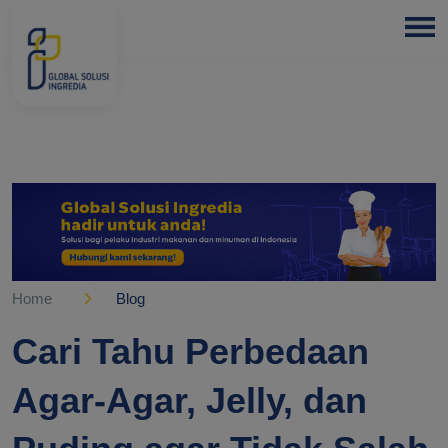
HOME
ABOUT
US
PRODUCTS
BLOGS
OUR
PARTNER
Home
Blog
OUR
Cari Tahu Perbedaan
EXPERTISE
Agar-Agar, Jelly, dan
FREE
CONSULTATION