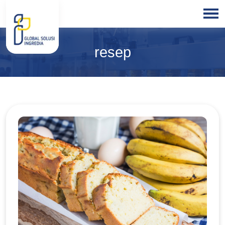
HOME
resep
ABOUT
US
PRODUCTS
BLOGS
OUR
PARTNER
OUR
EXPERTISE
FREE
CONSULTATION