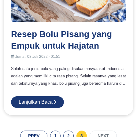
Resep Bolu Pisang yang
Empuk untuk Hajatan
Jumat, 08 Juli 2022 - 01:51
Salah satu jenis bolu yang paling disukai masyarakat Indonesia
adalah yang memiliki cita rasa pisang. Selain rasanya yang lezat
dan teksturnya yang khas, bolu pisang juga beraroma harum dan
menggoda selera. Nah, sekarang, Anda bisa membuatnya
sendiri dengan resep bolu pisang empuk. Anda juga bisa
Lanjutkan Baca
menyajikan bolu ini untuk acara hajatan seperti pengajian,
khitanan, hingga pernikahan. Pada resep kali ini, ada tambahan
bahan berupa spekuk yang akan membuat aromanya semakin
harum. Prosesnya sendiri menggunakan oven atau dipanggang.
Selain itu, bahan-bahannya pun cukup sederhana dan mudah
PREV
1
2
3
NEXT