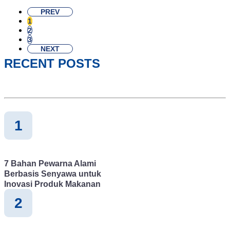
yang lembut membuatnya menjadi pilihan yang sempurna untuk
PREV
menemani secangkir teh atau kopi di sore hari. Jadi, siapkan diri Anda
1
untuk merasakan sensasi manis dan gurih dari kue kacang yang tak
2
tertandingi ini. Resep Kue Kacang yang Enak, Lembut dan Lumer di Mulut
3
NEXT
Jika Anda mencari resep kue kacang yang enak dan meleleh di mulut,
RECENT POSTS
Anda telah datang ke tempat yang tepat. Berikut resep kue kacang yan
tidak hanya lezat, tetapi juga mudah untuk dipraktikkan di rumah. Siap
alat-alat dapur Anda dan mari kita mulai! Bahan-bahan: 200 gram kacang
tanah, sangrai dan haluskan 150 gram mentega, suhu ruang 100 gram
gula pasir 1 butir telur 200 gram tepung terigu 1/2 sendok teh baking
1
powder 1/4 sendok teh garam 1/2 sendok teh vanili bubuk Gula halus
untuk taburan (opsional) Langkah-langkah: Siapkan loyang persegi
berukuran 20x20 cm. Olesi dengan mentega atau alasi dengan kertas rot
Panaskan oven hingga suhu 180 derajat Celsius. Dalam mangkuk besar,
7 Bahan Pewarna Alami
Berbasis Senyawa untuk
kocok mentega dan gula pasir hingga lembut dan creamy . Tambahkan
Inovasi Produk Makanan
telur dan vanili bubuk, aduk rata. Campurkan tepung terigu, baking powder,
2
dan garam dalam wadah terpisah. Ayak campuran tepung ke dalam
adonan mentega sedikit demi sedikit sambil terus diaduk hingga
tercampur rata. Masukkan kacang tanah yang telah dihaluskan ke dalam