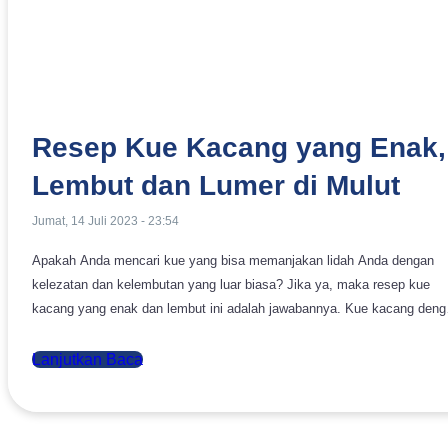
Resep Kue Kacang yang Enak,
Lembut dan Lumer di Mulut
Jumat, 14 Juli 2023 - 23:54
Apakah Anda mencari kue yang bisa memanjakan lidah Anda dengan
kelezatan dan kelembutan yang luar biasa? Jika ya, maka resep kue
kacang yang enak dan lembut ini adalah jawabannya. Kue kacang deng
rasa gurih dan tekstur yang meleleh di mulut telah lama menjadi favorit
banyak orang. Dengan bahan-bahan sederhana dan langkah-langkah ya
Lanjutkan Baca
mudah diikuti, Anda akan dapat membuat kue kacang yang sempurna d
dapur Anda sendiri. Kue kacang merupakan salah satu jenis kue yang
sangat disukai oleh banyak orang. Rasanya yang gurih dan teksturnya