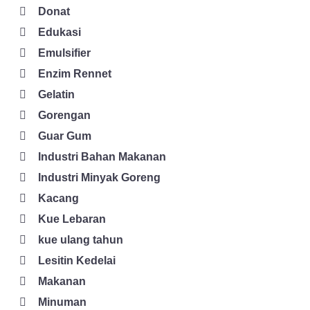
Donat
Edukasi
Emulsifier
Enzim Rennet
Gelatin
Gorengan
Guar Gum
Industri Bahan Makanan
Industri Minyak Goreng
Kacang
Kue Lebaran
kue ulang tahun
Lesitin Kedelai
Makanan
Minuman