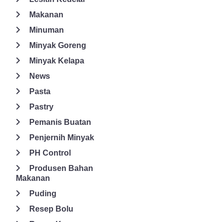
Indonesia dan Malaysia. Perusahaan ini sudah dipercaya sejak
Makanan
lama untuk memenuhi kebutuhan bahan makanan bagi
Minuman
perusahaan dalam negeri hingga internasional.
Minyak Goreng
Minyak Kelapa
News
Pasta
Pastry
Pemanis Buatan
Penjernih Minyak
PH Control
Produsen Bahan
Makanan
Puding
Resep Bolu