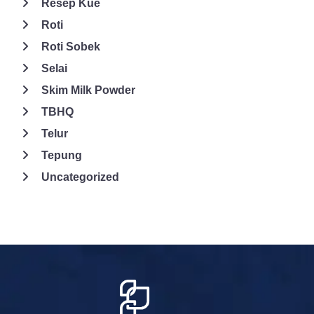
Resep Kue
Roti
Roti Sobek
Selai
Skim Milk Powder
TBHQ
Telur
Tepung
Uncategorized