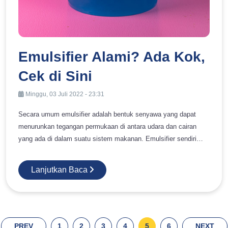
Emulsifier Alami? Ada Kok,
Cek di Sini
Minggu, 03 Juli 2022 - 23:31
Secara umum emulsifier adalah bentuk senyawa yang dapat
menurunkan tegangan permukaan di antara udara dan cairan
yang ada di dalam suatu sistem makanan. Emulsifier sendiri
dapat diperoleh dari bahan-bahan alami. Apa saja emulsi alami
tersebut? Simak ulasan berikut. Telur Jenis emulsifier yang
Lanjutkan Baca
pertama yaitu telur. Telur merupakan salah satu jenis bahan
pangan yang mengandung fosfolipid dan juga lipoprotein,
misalnya seperti lesitin atau biasa dikenal dengan sebutan
misel. Struktur ini dapat memberikan proses emulsi dapat
bekerja dengan baik. Keuntungan dari menggunakan telur
PREV
1
2
3
4
5
6
NEXT