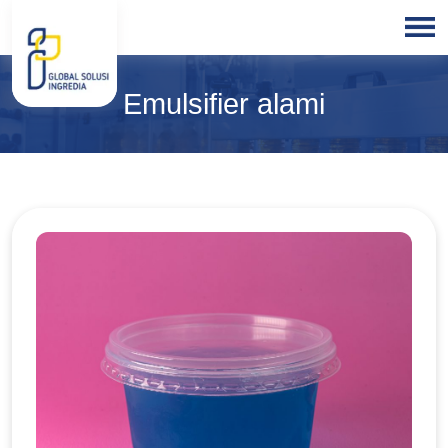
HOME
Emulsifier alami
ABOUT
US
PRODUCTS
BLOGS
OUR
PARTNER
OUR
EXPERTISE
FREE
CONSULTATION