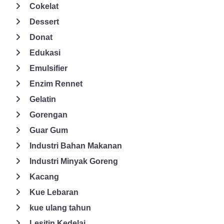
salah satu jenis protein yang telah dilakukan ekstraksi dari
Cokelat
jaringan kolagen pada tulang, kulit maupun ligament pada
Dessert
hewan. Nilai gizi yang dimiliki oleh bahan ini cenderung lebih
Donat
tinggi, terutama pada kadar protein khususnya asam amino.
Selain dapat digunakan sebagai pengemulsi, gelatin ini juga
Edukasi
dapat digunakan sebagai pemerkaya gizi, pengendap dan juga
Emulsifier
pengikat berbagai unsur yang ada di dalam makanan. Baca
Enzim Rennet
juga: Cari Tahu Perbedaan Margarin dan Mentega Berikut Ini
Gelatin
Itulah beberapa jenis dari emulsifier alami. Pada dasarnya
emulsifier adalah salah satu zat yang berfungsi untuk menjaga
Gorengan
kestabilan emulsi minyak dan air. Biasanya emulsi ini digunakan
Guar Gum
untuk membuat roti, biskuit, sereal dan yang lain sebagainya.
Industri Bahan Makanan
Meskipun emulsifier alami tersedia di alam, tetapi kinerjanya
tidak semaksimal emulsifier buatan. Penggunaan emulsifier
Industri Minyak Goreng
buatan juga tidak menimbulkan efek buruk asal tidak lebih dari
Kacang
takaran yang disarankan. Nah, jika Anda membutuhkan
Kue Lebaran
emulsifier untuk produk makanan, maka percayakan pada
kue ulang tahun
produk dari GSI. Global Solusi Ingredia merupakan perusahaan
bahan makanan dan bahan makanan fungsional terbaik di
Lesitin Kedelai