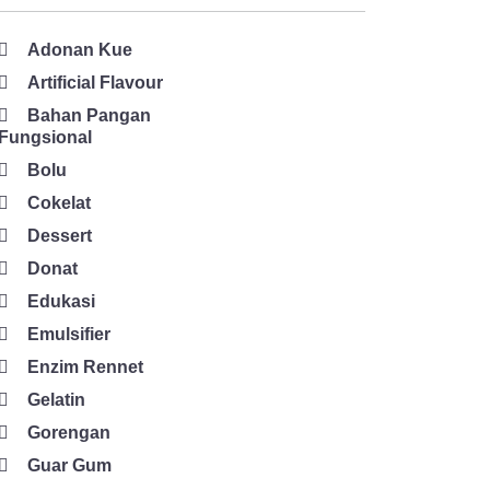
Adonan Kue
Artificial Flavour
Bahan Pangan
Fungsional
Bolu
Cokelat
Dessert
Donat
Edukasi
Emulsifier
Enzim Rennet
Gelatin
Gorengan
Guar Gum