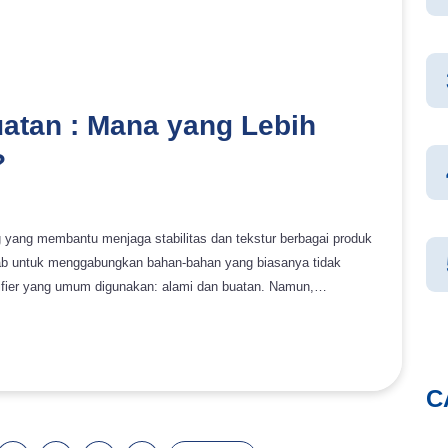
uatan : Mana yang Lebih
?
ng yang membantu menjaga stabilitas dan tekstur berbagai produk
ab untuk menggabungkan bahan-bahan yang biasanya tidak
bih sehat untuk kue Anda? Artikel ini akan membahas perbedaan
 yang perlu diperhatikan. Emulsifier Alami vs.
ekstur yang lembut dan konsisten. Emulsifier Alami
C
perti telur, madu, dan lemak nabati seperti mentega dan minyak
ithin yang berfungsi sebagai emulsifier alami yang efektif.