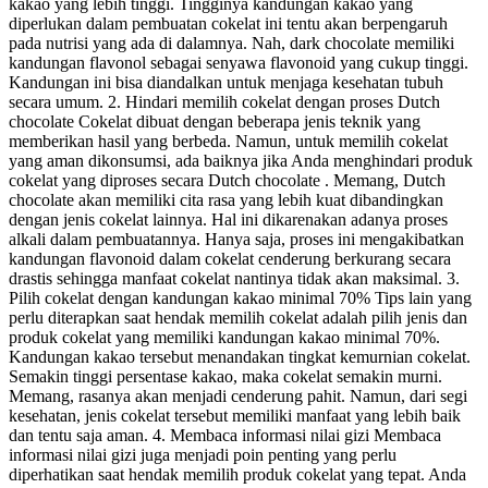
kakao yang lebih tinggi. Tingginya kandungan kakao yang
diperlukan dalam pembuatan cokelat ini tentu akan berpengaruh
pada nutrisi yang ada di dalamnya. Nah, dark chocolate memiliki
kandungan flavonol sebagai senyawa flavonoid yang cukup tinggi.
Kandungan ini bisa diandalkan untuk menjaga kesehatan tubuh
secara umum. 2. Hindari memilih cokelat dengan proses Dutch
chocolate Cokelat dibuat dengan beberapa jenis teknik yang
memberikan hasil yang berbeda. Namun, untuk memilih cokelat
yang aman dikonsumsi, ada baiknya jika Anda menghindari produk
cokelat yang diproses secara Dutch chocolate . Memang, Dutch
chocolate akan memiliki cita rasa yang lebih kuat dibandingkan
dengan jenis cokelat lainnya. Hal ini dikarenakan adanya proses
alkali dalam pembuatannya. Hanya saja, proses ini mengakibatkan
kandungan flavonoid dalam cokelat cenderung berkurang secara
drastis sehingga manfaat cokelat nantinya tidak akan maksimal. 3.
Pilih cokelat dengan kandungan kakao minimal 70% Tips lain yang
perlu diterapkan saat hendak memilih cokelat adalah pilih jenis dan
produk cokelat yang memiliki kandungan kakao minimal 70%.
Kandungan kakao tersebut menandakan tingkat kemurnian cokelat.
Semakin tinggi persentase kakao, maka cokelat semakin murni.
Memang, rasanya akan menjadi cenderung pahit. Namun, dari segi
kesehatan, jenis cokelat tersebut memiliki manfaat yang lebih baik
dan tentu saja aman. 4. Membaca informasi nilai gizi Membaca
informasi nilai gizi juga menjadi poin penting yang perlu
diperhatikan saat hendak memilih produk cokelat yang tepat. Anda