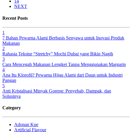
14
NEXT
Recent Posts
1
7 Bahan Pewarna Alami Berbasis Senyawa untuk Inovasi Produk
Makanan
2
Rahasia Tekstur “Stretchy” Mochi Dubai yang Bikin Nagih
3
Cara Mencegah Makanan Lengket Tanpa Menggunakan Margarin
4
Apa Itu Klorofil? Pewarna Hijau Alami dari Daun untuk Industri
Pangan
5
Anti Kristalisasi Minyak Goreng: Penyebab, Dampak, dan
Solusinya
Category
Adonan Kue
Artificial Flavour