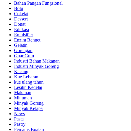
Bahan Pangan Fungsional
Bolu
Cokelat
Dessert
Donat
Edukasi
Emulsifier
Enzim Rennet
Gelatin
Gorengan
Guar Gum
Industri Bahan Makanan
Industri Minyak Goreng
Kacang
Kue Lebaran
kue ulang tahun
Lesitin Kedelai
Makanan
Minuman
Minyak Goreng
Minyak Kelapa
News
Pasta
Pastry
Pemanis Buatan