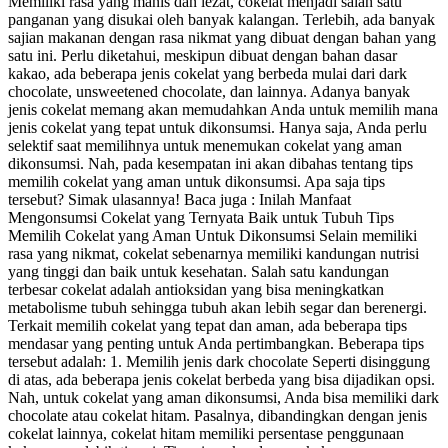
Memiliki rasa yang manis dan lezat, cokelat menjadi salah satu
panganan yang disukai oleh banyak kalangan. Terlebih, ada banyak
sajian makanan dengan rasa nikmat yang dibuat dengan bahan yang
satu ini. Perlu diketahui, meskipun dibuat dengan bahan dasar
kakao, ada beberapa jenis cokelat yang berbeda mulai dari dark
chocolate, unsweetened chocolate, dan lainnya. Adanya banyak
jenis cokelat memang akan memudahkan Anda untuk memilih mana
jenis cokelat yang tepat untuk dikonsumsi. Hanya saja, Anda perlu
selektif saat memilihnya untuk menemukan cokelat yang aman
dikonsumsi. Nah, pada kesempatan ini akan dibahas tentang tips
memilih cokelat yang aman untuk dikonsumsi. Apa saja tips
tersebut? Simak ulasannya! Baca juga : Inilah Manfaat
Mengonsumsi Cokelat yang Ternyata Baik untuk Tubuh Tips
Memilih Cokelat yang Aman Untuk Dikonsumsi Selain memiliki
rasa yang nikmat, cokelat sebenarnya memiliki kandungan nutrisi
yang tinggi dan baik untuk kesehatan. Salah satu kandungan
terbesar cokelat adalah antioksidan yang bisa meningkatkan
metabolisme tubuh sehingga tubuh akan lebih segar dan berenergi.
Terkait memilih cokelat yang tepat dan aman, ada beberapa tips
mendasar yang penting untuk Anda pertimbangkan. Beberapa tips
tersebut adalah: 1. Memilih jenis dark chocolate Seperti disinggung
di atas, ada beberapa jenis cokelat berbeda yang bisa dijadikan opsi.
Nah, untuk cokelat yang aman dikonsumsi, Anda bisa memiliki dark
chocolate atau cokelat hitam. Pasalnya, dibandingkan dengan jenis
cokelat lainnya, cokelat hitam memiliki persentase penggunaan