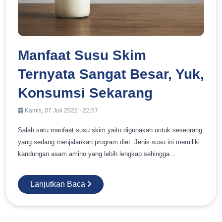
Manfaat Susu Skim
Ternyata Sangat Besar, Yuk,
Konsumsi Sekarang
Kamis, 07 Juli 2022 - 22:57
Salah satu manfaat susu skim yaitu digunakan untuk seseorang
yang sedang menjalankan program diet. Jenis susu ini memiliki
kandungan asam amino yang lebih lengkap sehingga
menyimpan berbagai manfaat bagi tubuh. Ingin tahu lebih jelas
terkait dengan manfaat dari susu ini? simak ulasan dibawah ini
Lanjutkan Baca
hingga akhir ya. Mencegah Radang Sendi Manfaat yang pertama
yakni dapat mencegah terjadinya radang sendi. Penyakit ini
menjadi salah satu hal yang umum terjadi oleh seseorang yang