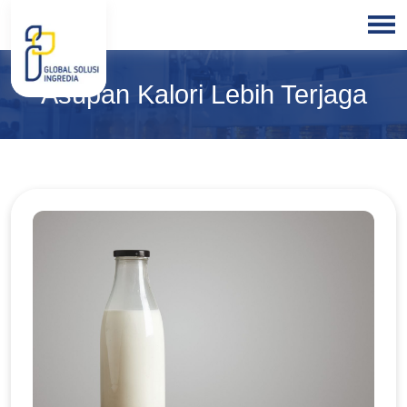
HOME
Asupan Kalori Lebih Terjaga
ABOUT
US
PRODUCTS
BLOGS
OUR
PARTNER
OUR
EXPERTISE
FREE
CONSULTATION