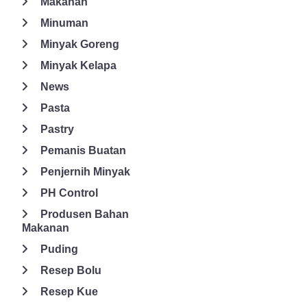
Makanan
Ingredia dengan bahan berkualitas dan telah dipercaya sebagai
pemasok bahan skala internasional.
Minuman
Minyak Goreng
Minyak Kelapa
News
Pasta
Pastry
Pemanis Buatan
Penjernih Minyak
PH Control
Produsen Bahan
Makanan
Puding
Resep Bolu
Resep Kue