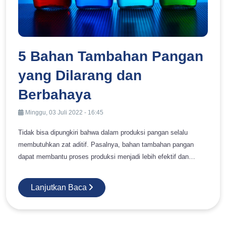
5 Bahan Tambahan Pangan
yang Dilarang dan
Berbahaya
Minggu, 03 Juli 2022 - 16:45
Tidak bisa dipungkiri bahwa dalam produksi pangan selalu
membutuhkan zat aditif. Pasalnya, bahan tambahan pangan
dapat membantu proses produksi menjadi lebih efektif dan
efisien. Namun, Anda juga perlu mewaspadai beberapa bahan
tambahan pangan yang dilarang. Adapun bahan tambahan
Lanjutkan Baca
pangan yang dilarang tersebut adalah yang memiliki sifat
membahayakan kesehatan serta lingkungan hidup. Selain itu,
zat tersebut memiliki sifat karsinogenik, racun, mutagenik,