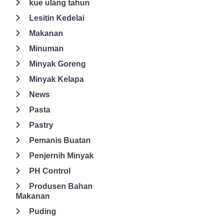
kue ulang tahun
ada yang termasuk dalam bahan tambahan pangan yang
dilarang. Sebab, sudah terdaftar di BPOM RI dan mengantongi
Lesitin Kedelai
sertifikasi halal dari MUI. Untuk itu, kunjungi website
Makanan
globalsolusiingredia.com untuk mendapatkan zat aditif yang
Minuman
Anda inginkan dan dijamin aman.
Minyak Goreng
Minyak Kelapa
News
Pasta
Pastry
Pemanis Buatan
Penjernih Minyak
PH Control
Produsen Bahan
Makanan
Puding