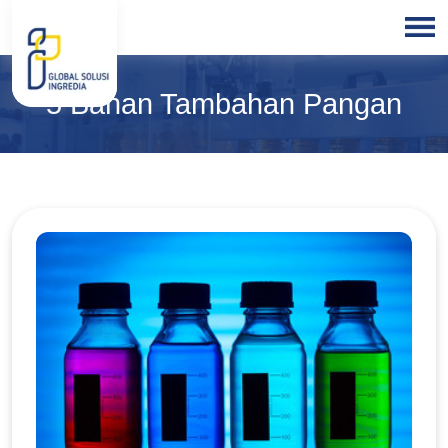
HOME
5 Bahan Tambahan Pangan
ABOUT
US
PRODUCTS
BLOGS
OUR
PARTNER
OUR
EXPERTISE
FREE
CONSULTATION