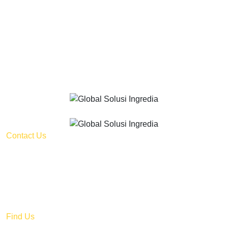
Contact Us
Kalideres Indah 3 - Block B No 10 Jl. Peta Barat,
Kalideres, Jakarta Barat DKI Jakarta 11840 – Indonesia
sales@globalsolusiingredia.com
+62 821-7303-7364
Find Us