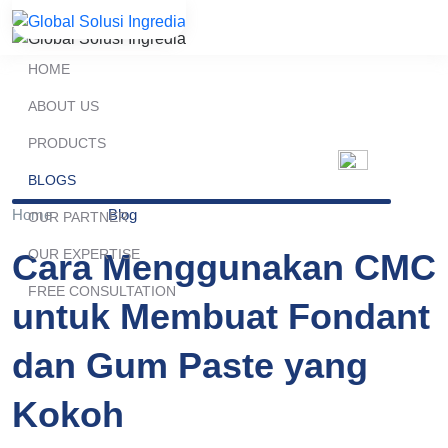
HOME
ABOUT US
PRODUCTS
BLOGS
Home
Blog
OUR PARTNER
OUR EXPERTISE
Cara Menggunakan CMC
FREE CONSULTATION
untuk Membuat Fondant
dan Gum Paste yang
Kokoh