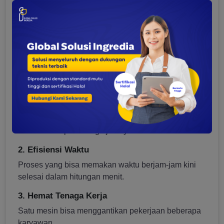
Fungsi
Presisi berat dan
Membentuk tekstur
utama
konsistensi
sebelum pemotongan
Keduanya saling melengkapi dalam lini produksi,
tetapi tidak bisa saling menggantikan.
Manfaat Dough Divider di Bisnis
Bakery
1. Konsistensi Produk
Produk yang seragam membuat pelanggan puas dan
mudah ditetapkan harga jualnya.
2. Efisiensi Waktu
Proses yang bisa memakan waktu berjam-jam kini
selesai dalam hitungan menit.
3. Hemat Tenaga Kerja
Satu mesin bisa menggantikan pekerjaan beberapa
karyawan.