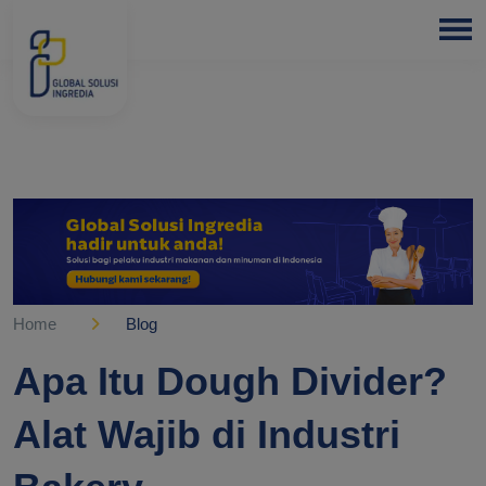
HOME
ABOUT
US
PRODUCTS
BLOGS
OUR
PARTNER
Home
Blog
OUR
Apa Itu Dough Divider?
EXPERTISE
Alat Wajib di Industri
FREE
CONSULTATION