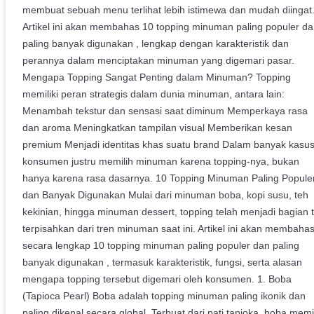
membuat sebuah menu terlihat lebih istimewa dan mudah diingat
Artikel ini akan membahas 10 topping minuman paling populer d
paling banyak digunakan , lengkap dengan karakteristik dan
perannya dalam menciptakan minuman yang digemari pasar.
Mengapa Topping Sangat Penting dalam Minuman? Topping
memiliki peran strategis dalam dunia minuman, antara lain:
Menambah tekstur dan sensasi saat diminum Memperkaya rasa
dan aroma Meningkatkan tampilan visual Memberikan kesan
premium Menjadi identitas khas suatu brand Dalam banyak kasus
konsumen justru memilih minuman karena topping-nya, bukan
hanya karena rasa dasarnya. 10 Topping Minuman Paling Popule
dan Banyak Digunakan Mulai dari minuman boba, kopi susu, teh
kekinian, hingga minuman dessert, topping telah menjadi bagian 
terpisahkan dari tren minuman saat ini. Artikel ini akan membaha
secara lengkap 10 topping minuman paling populer dan paling
banyak digunakan , termasuk karakteristik, fungsi, serta alasan
mengapa topping tersebut digemari oleh konsumen. 1. Boba
(Tapioca Pearl) Boba adalah topping minuman paling ikonik dan
paling dikenal secara global. Terbuat dari pati tapioka, boba memil