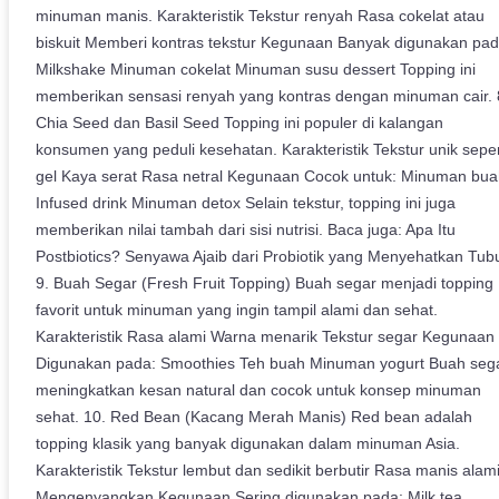
minuman manis. Karakteristik Tekstur renyah Rasa cokelat atau
biskuit Memberi kontras tekstur Kegunaan Banyak digunakan pad
Milkshake Minuman cokelat Minuman susu dessert Topping ini
memberikan sensasi renyah yang kontras dengan minuman cair. 
Chia Seed dan Basil Seed Topping ini populer di kalangan
konsumen yang peduli kesehatan. Karakteristik Tekstur unik seper
gel Kaya serat Rasa netral Kegunaan Cocok untuk: Minuman bu
Infused drink Minuman detox Selain tekstur, topping ini juga
memberikan nilai tambah dari sisi nutrisi. Baca juga: Apa Itu
Postbiotics? Senyawa Ajaib dari Probiotik yang Menyehatkan Tub
9. Buah Segar (Fresh Fruit Topping) Buah segar menjadi topping
favorit untuk minuman yang ingin tampil alami dan sehat.
Karakteristik Rasa alami Warna menarik Tekstur segar Kegunaan
Digunakan pada: Smoothies Teh buah Minuman yogurt Buah seg
meningkatkan kesan natural dan cocok untuk konsep minuman
sehat. 10. Red Bean (Kacang Merah Manis) Red bean adalah
topping klasik yang banyak digunakan dalam minuman Asia.
Karakteristik Tekstur lembut dan sedikit berbutir Rasa manis alam
Mengenyangkan Kegunaan Sering digunakan pada: Milk tea