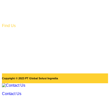
sales@globalsolusiingredia.com
+62 821-7303-7364
Find Us
@globalsolusiingredia
Global Solusi ingredia
Copyright © 2023 PT Global Solusi Ingredia
Contact Us