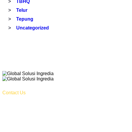
TBHQ
Telur
Tepung
Uncategorized
Contact Us
Kalideres Indah 3 - Block B No 10 Jl. Peta Barat, Kalideres,
Jakarta Barat DKI Jakarta 11840 – Indonesia