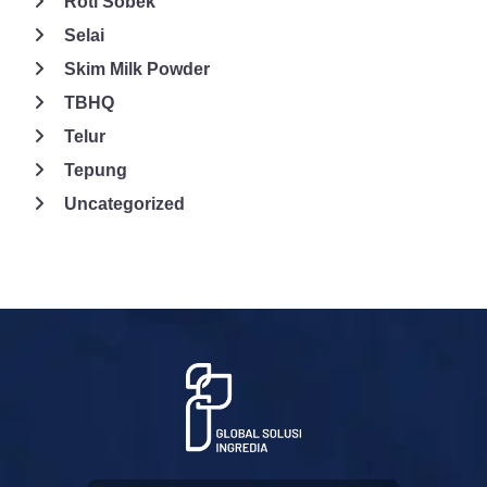
Roti Sobek
Selai
Skim Milk Powder
TBHQ
Telur
Tepung
Uncategorized