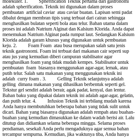
molekuler. 1. Spherification Teknik pertama dari gastronomi
adalah spherification. Teknik ini digunakan dalam proses
pembuatan artificial caviar atau caviar buatan. Lapisan semi padat
dibalut dengan membran tipis yang terbuat dari cairan sehingga
menghasilkan bulatan seperti bola atau telur. Bahan utama dalam
proses ini adalah Natrium Alginat dan Kalsium Klorida. Anda dapat
menemukan Natrium Alginat pada rumput laut. Sedangkan Kalsium
Klorida adalah garam khusus yang digunakan untuk pembuatan
keju. 2. Foam Foam atau busa merupakan salah satu jenis
teknik gastronomi. Foam ini terbuat dari makanan cair seperti sup
atau jus yang kemudian diberi campuran stabilisator agar
menghasilkan foam yang tidak mudah kempes. Stabilisator untuk
pembuatan foam biasanya menggunakan agar-agar, lemak, atau
putih telur. Salah satu makanan yang menggunakan teknik ini
adalah curry foam . 3. Gelling Teknik selanjutnya adalah
gelling dimana makanan yang dihasilkan berbentuk seperti gel.
Tekstur gel sendiri adalah berair, agak padat, kenyal, dan lentur.
Bahan baku yang dipakai dalam teknik ini adalah agar-agar, gelatin,
dan putih telur. 4. Infusion Teknik ini terbilang mudah karena
Anda hanya membutuhkan beberapa bahan yang tidak sulit untuk
dicari. Bahan yang biasanya digunakan adalah rempah atau buahan-
buahan yang kemudian dimasukkan ke dalam wadah berisi air. Lalu
ditutup dan didiamkan selama beberapa minggu. Selama proses
pendiaman, sesekali Anda perlu mengaduknya agar semua bahan
tercampur sempurna. Kemudian, jika waktunya tiba, Anda hanya