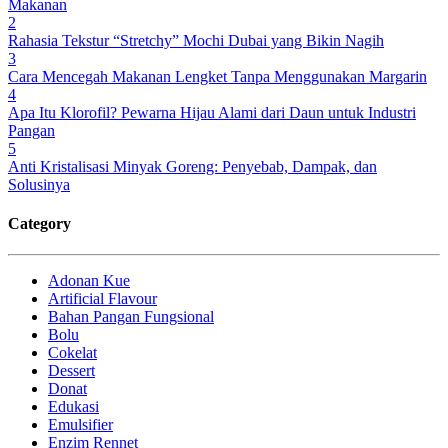
Makanan
2
Rahasia Tekstur “Stretchy” Mochi Dubai yang Bikin Nagih
3
Cara Mencegah Makanan Lengket Tanpa Menggunakan Margarin
4
Apa Itu Klorofil? Pewarna Hijau Alami dari Daun untuk Industri
Pangan
5
Anti Kristalisasi Minyak Goreng: Penyebab, Dampak, dan
Solusinya
Category
Adonan Kue
Artificial Flavour
Bahan Pangan Fungsional
Bolu
Cokelat
Dessert
Donat
Edukasi
Emulsifier
Enzim Rennet