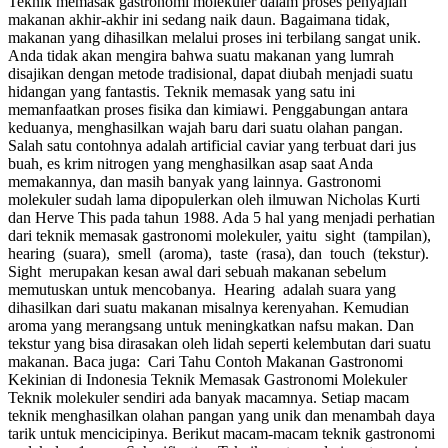
Teknik memasak gastronomi molekuler dalam proses penyajian
makanan akhir-akhir ini sedang naik daun. Bagaimana tidak,
makanan yang dihasilkan melalui proses ini terbilang sangat unik.
Anda tidak akan mengira bahwa suatu makanan yang lumrah
disajikan dengan metode tradisional, dapat diubah menjadi suatu
hidangan yang fantastis. Teknik memasak yang satu ini
memanfaatkan proses fisika dan kimiawi. Penggabungan antara
keduanya, menghasilkan wajah baru dari suatu olahan pangan.
Salah satu contohnya adalah artificial caviar yang terbuat dari jus
buah, es krim nitrogen yang menghasilkan asap saat Anda
memakannya, dan masih banyak yang lainnya. Gastronomi
molekuler sudah lama dipopulerkan oleh ilmuwan Nicholas Kurti
dan Herve This pada tahun 1988. Ada 5 hal yang menjadi perhatian
dari teknik memasak gastronomi molekuler, yaitu sight (tampilan),
hearing (suara), smell (aroma), taste (rasa), dan touch (tekstur).
Sight merupakan kesan awal dari sebuah makanan sebelum
memutuskan untuk mencobanya. Hearing adalah suara yang
dihasilkan dari suatu makanan misalnya kerenyahan. Kemudian
aroma yang merangsang untuk meningkatkan nafsu makan. Dan
tekstur yang bisa dirasakan oleh lidah seperti kelembutan dari suatu
makanan. Baca juga: Cari Tahu Contoh Makanan Gastronomi
Kekinian di Indonesia Teknik Memasak Gastronomi Molekuler
Teknik molekuler sendiri ada banyak macamnya. Setiap macam
teknik menghasilkan olahan pangan yang unik dan menambah daya
tarik untuk mencicipinya. Berikut macam-macam teknik gastronomi