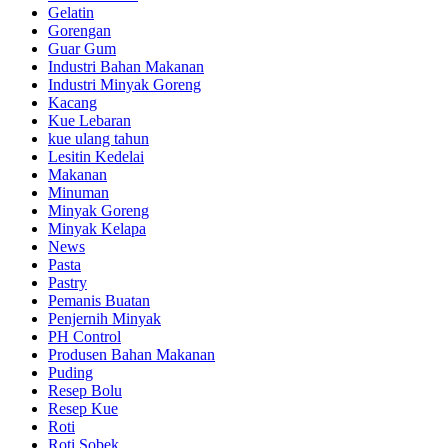
Gelatin
Gorengan
Guar Gum
Industri Bahan Makanan
Industri Minyak Goreng
Kacang
Kue Lebaran
kue ulang tahun
Lesitin Kedelai
Makanan
Minuman
Minyak Goreng
Minyak Kelapa
News
Pasta
Pastry
Pemanis Buatan
Penjernih Minyak
PH Control
Produsen Bahan Makanan
Puding
Resep Bolu
Resep Kue
Roti
Roti Sobek