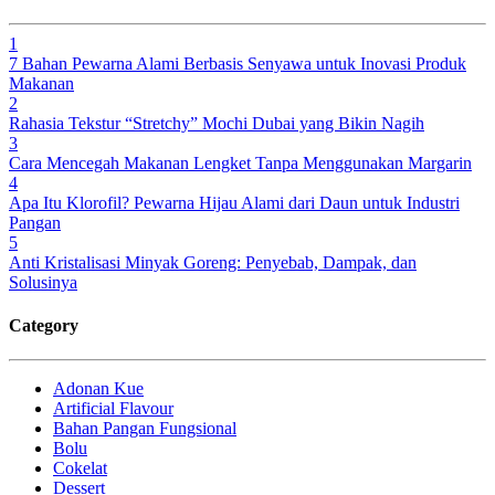
1
7 Bahan Pewarna Alami Berbasis Senyawa untuk Inovasi Produk
Makanan
2
Rahasia Tekstur “Stretchy” Mochi Dubai yang Bikin Nagih
3
Cara Mencegah Makanan Lengket Tanpa Menggunakan Margarin
4
Apa Itu Klorofil? Pewarna Hijau Alami dari Daun untuk Industri
Pangan
5
Anti Kristalisasi Minyak Goreng: Penyebab, Dampak, dan
Solusinya
Category
Adonan Kue
Artificial Flavour
Bahan Pangan Fungsional
Bolu
Cokelat
Dessert