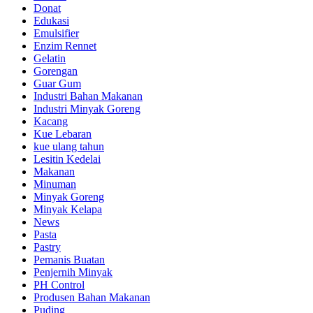
Donat
Edukasi
Emulsifier
Enzim Rennet
Gelatin
Gorengan
Guar Gum
Industri Bahan Makanan
Industri Minyak Goreng
Kacang
Kue Lebaran
kue ulang tahun
Lesitin Kedelai
Makanan
Minuman
Minyak Goreng
Minyak Kelapa
News
Pasta
Pastry
Pemanis Buatan
Penjernih Minyak
PH Control
Produsen Bahan Makanan
Puding