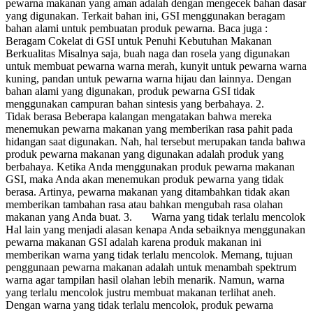
pewarna makanan yang aman adalah dengan mengecek bahan dasar
yang digunakan. Terkait bahan ini, GSI menggunakan beragam
bahan alami untuk pembuatan produk pewarna. Baca juga :
Beragam Cokelat di GSI untuk Penuhi Kebutuhan Makanan
Berkualitas Misalnya saja, buah naga dan rosela yang digunakan
untuk membuat pewarna warna merah, kunyit untuk pewarna warna
kuning, pandan untuk pewarna warna hijau dan lainnya. Dengan
bahan alami yang digunakan, produk pewarna GSI tidak
menggunakan campuran bahan sintesis yang berbahaya. 2.
Tidak berasa Beberapa kalangan mengatakan bahwa mereka
menemukan pewarna makanan yang memberikan rasa pahit pada
hidangan saat digunakan. Nah, hal tersebut merupakan tanda bahwa
produk pewarna makanan yang digunakan adalah produk yang
berbahaya. Ketika Anda menggunakan produk pewarna makanan
GSI, maka Anda akan menemukan produk pewarna yang tidak
berasa. Artinya, pewarna makanan yang ditambahkan tidak akan
memberikan tambahan rasa atau bahkan mengubah rasa olahan
makanan yang Anda buat. 3. Warna yang tidak terlalu mencolok
Hal lain yang menjadi alasan kenapa Anda sebaiknya menggunakan
pewarna makanan GSI adalah karena produk makanan ini
memberikan warna yang tidak terlalu mencolok. Memang, tujuan
penggunaan pewarna makanan adalah untuk menambah spektrum
warna agar tampilan hasil olahan lebih menarik. Namun, warna
yang terlalu mencolok justru membuat makanan terlihat aneh.
Dengan warna yang tidak terlalu mencolok, produk pewarna