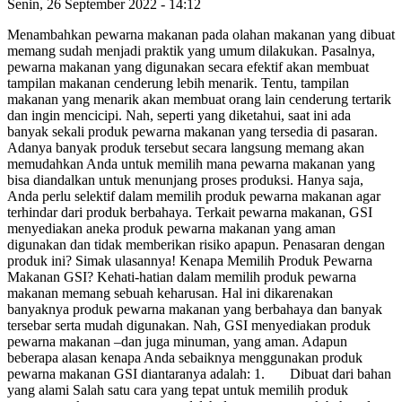
Senin, 26 September 2022 - 14:12
Menambahkan pewarna makanan pada olahan makanan yang dibuat
memang sudah menjadi praktik yang umum dilakukan. Pasalnya,
pewarna makanan yang digunakan secara efektif akan membuat
tampilan makanan cenderung lebih menarik. Tentu, tampilan
makanan yang menarik akan membuat orang lain cenderung tertarik
dan ingin mencicipi. Nah, seperti yang diketahui, saat ini ada
banyak sekali produk pewarna makanan yang tersedia di pasaran.
Adanya banyak produk tersebut secara langsung memang akan
memudahkan Anda untuk memilih mana pewarna makanan yang
bisa diandalkan untuk menunjang proses produksi. Hanya saja,
Anda perlu selektif dalam memilih produk pewarna makanan agar
terhindar dari produk berbahaya. Terkait pewarna makanan, GSI
menyediakan aneka produk pewarna makanan yang aman
digunakan dan tidak memberikan risiko apapun. Penasaran dengan
produk ini? Simak ulasannya! Kenapa Memilih Produk Pewarna
Makanan GSI? Kehati-hatian dalam memilih produk pewarna
makanan memang sebuah keharusan. Hal ini dikarenakan
banyaknya produk pewarna makanan yang berbahaya dan banyak
tersebar serta mudah digunakan. Nah, GSI menyediakan produk
pewarna makanan –dan juga minuman, yang aman. Adapun
beberapa alasan kenapa Anda sebaiknya menggunakan produk
pewarna makanan GSI diantaranya adalah: 1. Dibuat dari bahan
yang alami Salah satu cara yang tepat untuk memilih produk