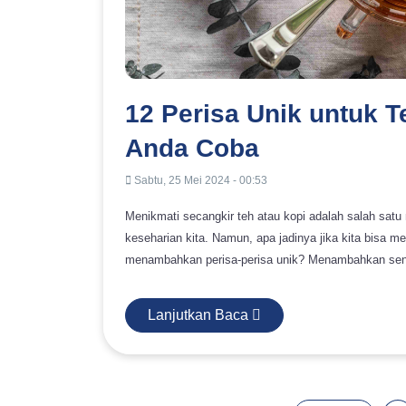
12 Perisa Unik untuk 
Anda Coba
Sabtu, 25 Mei 2024 - 00:53
Menikmati secangkir teh atau kopi adalah salah sa
keseharian kita. Namun, apa jadinya jika kita bisa 
menambahkan perisa-perisa unik? Menambahkan sent
kopi biasa menjadi minuman yang luar biasa dan men
belas perisa unik yang harus Anda coba untuk membe
Lanjutkan Baca
manis hingga kapulaga yang eksotis, temukan kom
tingkat berikutnya. 12 Perisa Unik untuk Teh dan Kopi yang Harus Anda Coba Menikmati secangkir teh atau kopi bisa
menjadi pengalaman yang luar biasa, terutama keti
aroma minuman tersebut. Berikut adalah dua belas 