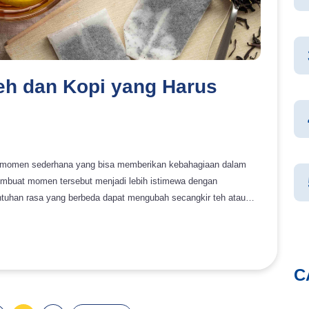
Teh dan Kopi yang Harus
tu momen sederhana yang bisa memberikan kebahagiaan dalam
membuat momen tersebut menjadi lebih istimewa dengan
uhan rasa yang berbeda dapat mengubah secangkir teh atau
ggugah selera. Dalam artikel ini, kami akan membahas dua
rikan dimensi baru pada minuman favorit Anda. Dari vanila yang
binasi rasa yang akan membawa pengalaman minum Anda ke
C
ka ditambahkan dengan perisa unik yang memperkaya rasa dan
perisa unik yang harus Anda coba untuk memberikan sentuhan