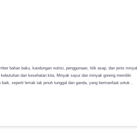
ber bahan baku, kandungan nutrisi, penggunaan, titik asap, dan jenis minya
nyak sayur dan minyak goreng memiliki
h baik, seperti lemak tak jenuh tunggal dan ganda, yang bermanfaat untuk
ap yang tinggi, sehingga cocok untuk digunakan dalam penggorengan yang
h minyak sayur adalah minyak zaitun, minyak bunga matahari, dan minyak bij
reng yang baik adalah yang memiliki titik asap tinggi, artinya dapat