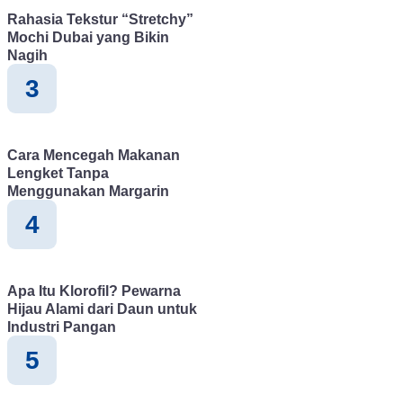
Rahasia Tekstur “Stretchy”
goreng dengan titik asap tinggi adalah pilihan yang lebih sesuai. Kesimpulan Dalam mengenal perbedaan antara minyak sayur dan minyak goreng, dapat disimpulkan bahwa keduanya memiliki karakteristik dan manfaat yang
Mochi Dubai yang Bikin
berbeda. Minyak sayur, seperti minyak zaitun, bunga matahari, dan biji
Nagih
bebas. Di sisi lain, minyak goreng, seperti minyak kelapa, sawit, dan kedelai, lebih cocok digunakan dalam penggorengan karena memiliki titik asap tinggi. Meskipun demikian, penggunaan minyak sayur dan minyak goreng
3
sebaiknya tetap dijaga agar tidak berlebihan, demi menjaga keseimba
minyak dalam masakan sehari-hari.
Cara Mencegah Makanan
Lengket Tanpa
Menggunakan Margarin
4
Apa Itu Klorofil? Pewarna
Hijau Alami dari Daun untuk
Industri Pangan
5