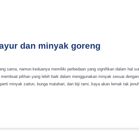
ayur dan minyak goreng
ang sama, namun keduanya memiliki perbedaan yang signifikan dalam hal sum
yang lebih baik dalam menggunakan minyak sesuai dengan kebutuhan dan kesehatan kita. Mi
erti minyak zaitun, bunga matahari, dan biji rami, kaya akan lemak tak jenu
 minyak goreng, seperti minyak kelapa, sawit, dan kedelai, memiliki titik as
mak tak jenuh tunggal dan ganda, yang baik untuk kesehatan jantung. Conto
gunakan adalah minyak kelapa, minyak sawit, dan minyak kedelai. Minyak go