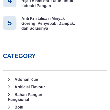
4
disarankan hanya mengandalkan vitamin C saja. 3.
Hijau Alami dari Daun untuk
Industri Pangan
Mengurangi Risiko Berbagai Penyakit yang Kronis Manfaat
vitamin C yang selanjutnya adalah mampu menjaga tubuh dari
berbagai penyakit kronis. Hal ini karena antioksidan yang kuat
Anti Kristalisasi Minyak
5
Goreng: Penyebab, Dampak,
pada vitamin C. Antioksidan merupakan molekul yang dapat
dan Solusinya
meningkatkan sistem kekebalan tubuh. Kinerja vitamin C dengan
melindungi sel dari molekul yang berbahaya (radikal bebas). Jika
radikal bebas tidak diatasi, maka bisa menimbulkan penyakit
yang kronis. 4. Membantu Prose Pemulihan dari Kondisi
Sakit Jika Anda sedang dalam masa pemulihan akibat penyakit
CATEGORY
tertentu, maka mengonsumsi vitamin C sangat disarankan. Hal
ini karena vitamin dapat meningkatkan daya tahan tubuh.
Manfaat vitamin C juga sangat bagus bagi penyakit seperti pilek
dan batuk. Hanya dengan mencukupi kebutuhan vitamin C
Adonan Kue
tersebut, maka keluhan penyakit dapat berkurang. Selain itu,
Artificial Flavour
vitamin C juga bagus untuk seseorang yang mengalami
kelelahan usai melaksanakan aktivitas yang berat. Pun, dapat
Bahan Pangan
Fungsional
dikonsumsi untuk pencegahan penyakit demam berdarah. 5.
Bagus untuk Kulit Memiliki kulit yang halus dan sehat adalah
Bolu