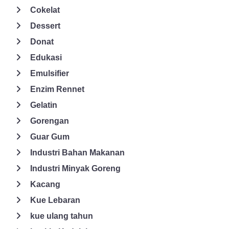
impian semua orang. Nah, salah satu cara untuk
Cokelat
mendapatkannya adalah dengan mengonsumsi cukup vitamin C.
Dessert
Sebab, vitamin C memiliki peran yang besar dalam proses
produksi kolagen. Dimana kolagen ini dapat mencegah keriput,
Donat
menyembuhkan luka, memperlambat penuaan, serta
Edukasi
mencerahkan kulit dan menjaga keremajaan kulit. Dari
Emulsifier
pembahasan di atas, tentu Anda mengetahui bahwa manfaat
Enzim Rennet
vitamin C sangat baik untuk kesehatan. Maka dari itu, sangat
penting memasukkannya dalam asupan harian. Selain melalui
Gelatin
makanan dan minuman, vitamin C juga bisa Anda dapatkan dari
Gorengan
suplemen. Salah satu produsen penyedia vitamin C adalah
Guar Gum
Global Solusi Ingredia. Tidak hanya vitamin C saja, ada juga
beberapa jenis vitamin yang tersedia seperti vitamin A, C, D, E,
Industri Bahan Makanan
tbeta karoten, tocotriends, tocophenol, dan sebagainya.
Industri Minyak Goreng
Pengaplikasian vitamin dari GSI ini bisa untuk konsumsi secara
Kacang
langsung, ditambahkan dalam formula bayi, dan sebagai
Kue Lebaran
tambahan pada minyak dan lemak. Kualitas bahan makanan dari
GSI sangat tinggi karena diolah menggunakan teknologi yang
kue ulang tahun
modern dan inovasi termutakhir. Untuk itu, bagi perusahaan