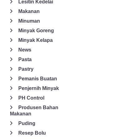
Lesitin Kedelai
makanan atau minuman bisa memercayakan kebutuhan bahan
Makanan
makanan pada Global Solusi Ingredia.
Minuman
Minyak Goreng
Minyak Kelapa
News
Pasta
Pastry
Pemanis Buatan
Penjernih Minyak
PH Control
Produsen Bahan
Makanan
Puding
Resep Bolu