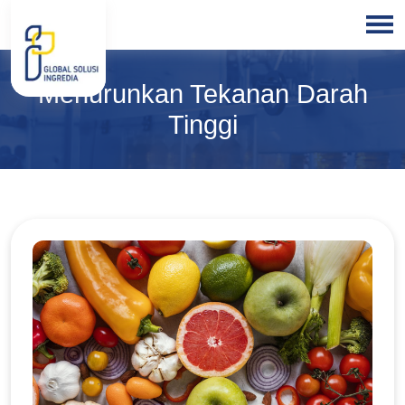
HOME
Menurunkan Tekanan Darah
ABOUT
US
Tinggi
PRODUCTS
BLOGS
OUR
PARTNER
OUR
EXPERTISE
FREE
CONSULTATION