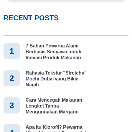
dengan nama asam askorbat serta memiliki sifat yang larut
dalam air serta tidak mampu diproduksi dalam tubuh. Adapun
RECENT POSTS
sumber vitamin C yang perlu Anda ketahui adalah sayuran dan
buah-buahan. Nah, vitamin ini sendiri harus dikonsumsi dengan
dosis yang tepat, untuk usia dewasa, bisa mengonsumsi
sekiranya 500 mg setiap hari. Jika kebutuhan vitamin C dapat
7 Bahan Pewarna Alami
terpenuhi, maka Anda akan mendapatkan manfaat sebagai
1
Berbasis Senyawa untuk
berikut: 1. Mencegah Kekurangan Zat Besi Fungsi zat besi
Inovasi Produk Makanan
adalah mengangkut oksigen dan menyebarkannya ke seluruh
tubuh. Nah, dengan mengonsumsi vitamin C, maka tubuh akan
Rahasia Tekstur “Stretchy”
lebih mudah menyerap zat besi tersebut. Dengan begitu, vitamin
2
Mochi Dubai yang Bikin
C juga akan mengurangi risiko anemia bagi seseorang yang
Nagih
rentan terhadap penyakit tersebut. 2. Menurunkan Tekanan
Darah Tinggi Dalam sebuah riset disebutkan bahwa
Cara Mencegah Makanan
3
mengonsumsi vitamin C bisa membantu tubuh dalam
Lengket Tanpa
menurunkan tekanan darah yang tinggi. Namun, dalam hal ini,
Menggunakan Margarin
vitamin C hanya bersifat membantu saja. Jika memiliki
hipertensi, Anda juga harus melakukan solusi lainnya dan tidak
Apa Itu Klorofil? Pewarna