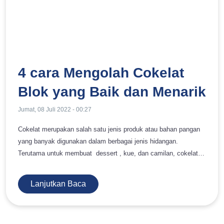
4 cara Mengolah Cokelat
Blok yang Baik dan Menarik
Jumat, 08 Juli 2022 - 00:27
Cokelat merupakan salah satu jenis produk atau bahan pangan
yang banyak digunakan dalam berbagai jenis hidangan.
Terutama untuk membuat dessert , kue, dan camilan, cokelat
banyak disukai oleh berbagai kalangan orang dengan rentang
usia yang berbeda, mulai dari anak-anak sampai dengan orang
Lanjutkan Baca
dewasa. Di antara berbagai jenis cokelat yang bisa digunakan
sebagai tambahan bahan makanan, Cokelat blok merupakan
salah satu jenis cokelat yang banyak disukai. Hal ini