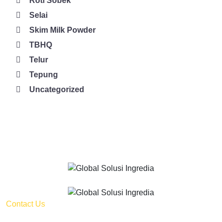
Roti Sobek
Selai
Skim Milk Powder
TBHQ
Telur
Tepung
Uncategorized
Contact Us
Kalideres Indah 3 - Block B No 10 Jl. Peta Barat,