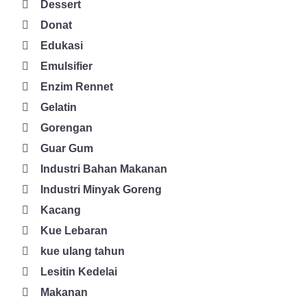
Dessert
agar pewarna tersebut bisa menyatu secara sempurna dengan
Donat
cokelat. Cara tersebut dapat dilakukan apabila cokelat dengan
Edukasi
warna tertentu yang anda inginkan tidak anda temukan di
pasaran. Namun apabila anda bisa menemukan warna cokelat
Emulsifier
blok yang sesuai, maka lebih baik langsung membeli cokelat
Enzim Rennet
blok yang berwarna saja. 4. Mengolah Cokelat Blok jadi
Gelatin
Hot Chocolate Proses membuat hot chocolate adalah dengan
Gorengan
melumerkan cokelat blok terlebih dahulu. Setelah itu, dinginkan
pada cetakan. Baru kemudian siapkan susu cair yang panas dan
Guar Gum
masukkan cokelat yang telah dicetak. Aduk hingga cokelat
Industri Bahan Makanan
lumer. Baca juga: Mengenal Manfaat Jelly untuk Tubuh Lebih
Industri Minyak Goreng
Sehat Hot chocolate siap dinikmati dengan kudapan di sore hari
Kacang
yang dingin. Jika tidak suka dengan suhu minuman yang panas,
bisa juga ditambahkan dengan es batu. Untuk mendapatkan
Kue Lebaran
berbagai pilihan jenis, kualitas, dan warna cokelat blok salah
kue ulang tahun
satu cara yang dapat anda lakukan yakni dengan mengunjungi
Lesitin Kedelai
website PT Global Solusi Ingredia (GSI). Sebab, di dalam
Makanan
website tersebut anda bisa menemukan cokelat dengan kualitas