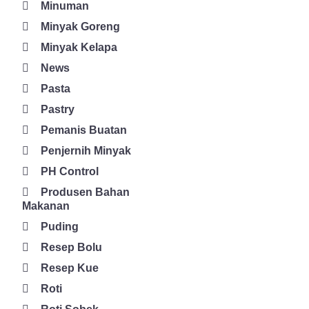
terbaik. GSI memang telah dipercaya sebagai penyedia bahan
Minuman
pangan terlengkap dan terbaik. Bukan hanya produk cokelat,
Minyak Goreng
anda juga bisa menemukan berbagai produk kebutuhan pangan
Minyak Kelapa
dan produk kue lainnya di sini. Demikianlah ulasan mengenai
News
cara mengolah cokelat blok, semoga bermanfaat!
Pasta
Pastry
Pemanis Buatan
Penjernih Minyak
PH Control
Produsen Bahan
Makanan
Puding
Resep Bolu
Resep Kue
Roti