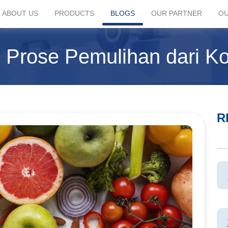
ABOUT US
PRODUCTS
BLOGS
OUR PARTNER
OU
Prose Pemulihan dari Kon
R