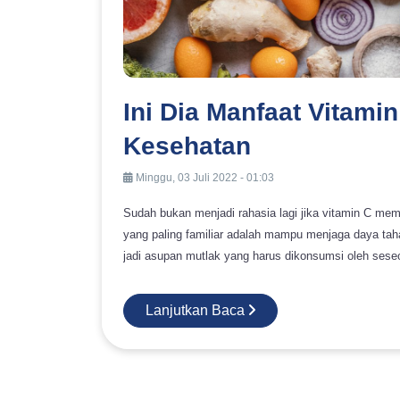
Ini Dia Manfaat Vitam
Kesehatan
Minggu, 03 Juli 2022 - 01:03
Sudah bukan menjadi rahasia lagi jika vitamin C mem
yang paling familiar adalah mampu menjaga daya taha
jadi asupan mutlak yang harus dikonsumsi oleh seseorang. Vitamin C sebetulnya bisa didapatkan dari b
sumber makanan hingga suplemen pelengkap. Vitamin
memiliki sifat yang larut dalam air serta tidak mampu diproduksi dalam tubuh
Lanjutkan Baca
Anda ketahui adalah sayuran dan buah-buahan. Nah, v
untuk usia dewasa, bisa mengonsumsi sekiranya 500 mg setiap hari. Jika kebutuhan vita
Anda akan mendapatkan manfaat sebagai berikut: 1. Mencegah Kekurangan Zat Besi Fungsi zat besi adalah
mengangkut oksigen dan menyebarkannya ke seluruh