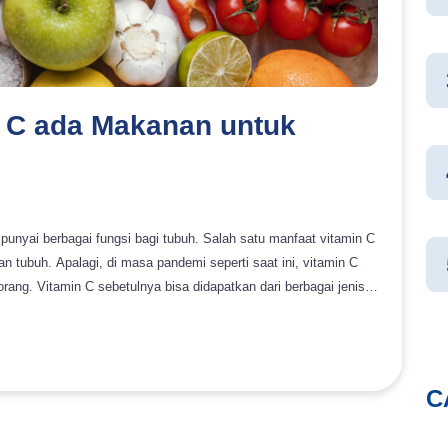
in C ada Makanan untuk
punyai berbagai fungsi bagi tubuh. Salah satu manfaat vitamin C
n tubuh. Apalagi, di masa pandemi seperti saat ini, vitamin C
erbagai jenis
 C sendiri dikenal juga dengan nama asam askorbat serta
. Adapun sumber vitamin C yang perlu
itamin ini sendiri harus dikonsumsi dengan dosis yang tepat,
min C dapat terpenuhi, maka
C
 tubuh. Nah, dengan mengonsumsi vitamin C, maka tubuh akan