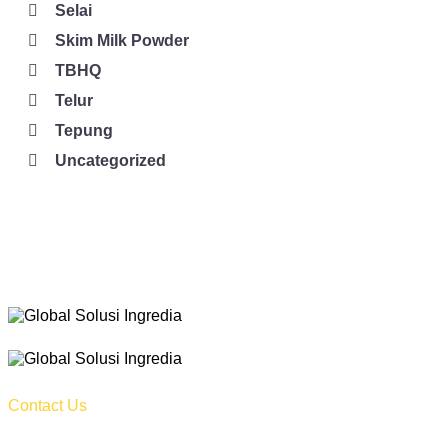
Selai
Skim Milk Powder
TBHQ
Telur
Tepung
Uncategorized
Contact Us