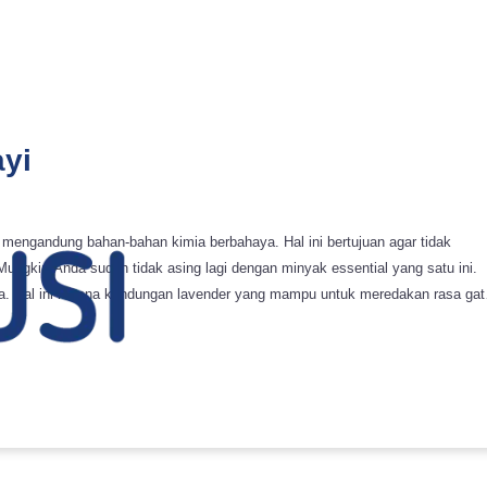
ayi
ak mengandung bahan-bahan kimia berbahaya. Hal ini bertujuan agar tidak
tal.
yaitu chamomile.
 mengatasi masalah sulit tidur pada sang buah hati. Selain itu,
ngan lavender juga bisa Anda gunakan sebagai salah satu cara untuk mered