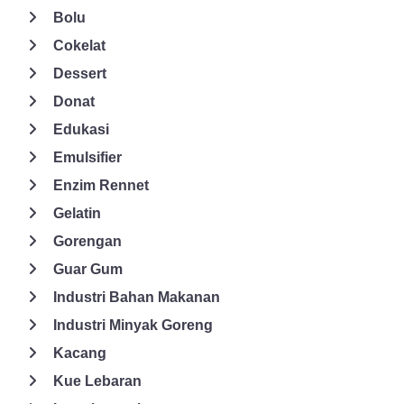
Bolu
Cokelat
Dessert
Donat
Edukasi
Emulsifier
Enzim Rennet
Gelatin
Gorengan
Guar Gum
Industri Bahan Makanan
Industri Minyak Goreng
Kacang
Kue Lebaran