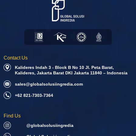
Contact Us
Kalideres Indah 3 - Block B No 10 Jl. Peta Barat,
Kalideres, Jakarta Barat DKI Jakarta 11840 – Indonesia
sales@globalsolusiingredia.com
+62 821-7303-7364
Find Us
@globalsolusiingredia