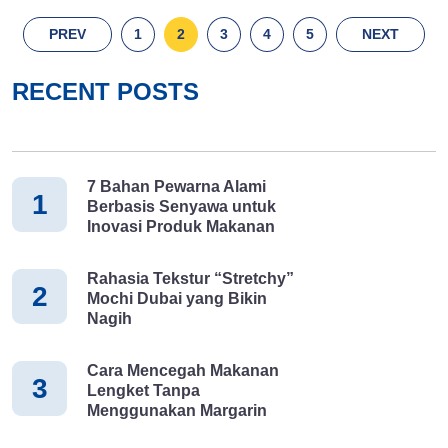
PREV
1
2
3
4
5
NEXT
RECENT POSTS
7 Bahan Pewarna Alami
1
Berbasis Senyawa untuk
Inovasi Produk Makanan
Rahasia Tekstur “Stretchy”
2
Mochi Dubai yang Bikin
Nagih
Cara Mencegah Makanan
3
Lengket Tanpa
Menggunakan Margarin