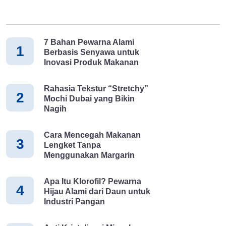
tepung dengan kandungan protein rendah dapat menyerap
sedikit cairan yang ada pada adonan. Sehingga hasil yang
diberikan lebih renyah dan juga sangat lembut. Memperhatikan
7 Bahan Pewarna Alami
Takaran Setiap Bahan Tips membuat kue kering renyah dan
1
Berbasis Senyawa untuk
tahan lama yang kedua yaitu dengan memperhatikan takaran
Inovasi Produk Makanan
pada setiap jenis bahan. Tentunya pada saat ingin membuat kue
kering, pastikan setiap bahan yang akan digunakan mempunyai
Rahasia Tekstur “Stretchy”
takaran yang tepat. Baca juga: Bahan Baku Utama Pada
2
Mochi Dubai yang Bikin
Industri Bahan Pangan Sebab takaran yang tidak tepat misalnya
Nagih
kelebihan atau bahkan kurang, bisa menyebabkan hasil kue
yang keras dan bantat. Bahkan kue kering yang dihasilkan dapat
Cara Mencegah Makanan
3
mengubah rasa dari kue yang sesungguhnya. Suhu Bahan yang
Lengket Tanpa
Tidak Sesuai Terdapat beberapa bahan kue kering yang
Menggunakan Margarin
disimpan di dalam kulkas misalnya mentega dan telur. Apabila,
Anda ingin membuat kue kering, alangkah baiknya untuk
Apa Itu Klorofil? Pewarna
4
mengeluarkan terlebih dahulu bahan-bahan yang tersimpan di
Hijau Alami dari Daun untuk
Industri Pangan
dalam kulkas. Dengan hal ini, bahan-bahan tersebut akan lebih
mudah tercampur secara merata. Hanya Menambahkan Bahan