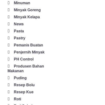
serta volume adonan. Enzim dapat digunakan untuk berbagai
Minuman
macam bahan seperti daging, susu, keju, roti, mie, serta
Minyak Goreng
makanan panggang. Salah satu perusahaan yang memproduksi
Minyak Kelapa
enzim untuk bahan makanan adalah Global Solusi Ingredia.
News
Perusahaan yang berbasis di Malaysia ini memproduksi enzim
laktase, papain, rennet, protease, chymosin, alpha
Pasta
galactosidase, amilase, aminopeptidase, beta amilase, selulase,
Pastry
glucoamylase , dan masih banyak lagi. Cek website resmi GSI
Pemanis Buatan
di https://globalsolusiingredia.com/ untuk detail informasinya.
Penjernih Minyak
Yuk, dapatkan enzim di GSI untuk berbagai jenis makanan dan
penunjang kesehatan.
PH Control
Produsen Bahan
Makanan
Puding
Resep Bolu
Resep Kue
Roti