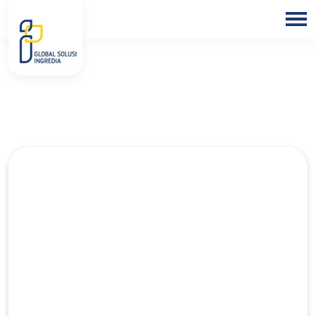
Kefir
HOME
ABOUT
US
PRODUCTS
BLOGS
OUR
PARTNER
OUR
EXPERTISE