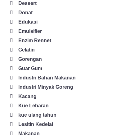
Dessert
buah-buahan yang memiliki kandungan enzim pencernaan
Donat
amilase yang mengubah karbohidrat jadi gula. Dalam tubuh,
Edukasi
enzim amilase diproduksi oleh pankreas dan kelenjar ludah.
Untuk mendapatkan enzim amilase dalam jumlah yang cukup
Emulsifier
dari mangga, sebaiknya dikonsumsi saat buah sudah mulai
Enzim Rennet
matang. 8. Kefir Kefir adalah minuman susu fermentasi yang
Gelatin
memiliki kandungan bakteri asam laktat serta enzim-enzim
Gorengan
pencernaan. Pasalnya, selama proses fermentasi, bakteri
mencerna gula alami pada susu serta mengubahnya jadi asam
Guar Gum
organik serta karbon dioksida. Selain itu, pada kefir juga ada
Industri Bahan Makanan
enzim protease, lipase, dan laktase yang mengubah protein,
Industri Minyak Goreng
lemak, dan laktosa. Enzim Juga Ada dalam Bentuk Suplemen
Kacang
Selain melalui makanan, enzim juga tersedia dalam bentuk lain
yakni bubuk dan suplemen. Enzim nantinya bisa ditambahkan
Kue Lebaran
pada makanan atau minuman. Cara kerjanya sendiri adalah
kue ulang tahun
dengan memodifikasi protein, polisakarida, dan lemak.
Lesitin Kedelai
Sehingga, adonan makanan yang dihasilkan lebih stabil. Selain
Makanan
itu, penambahan enzim bisa meningkatkan tampilan luar, tekstur,