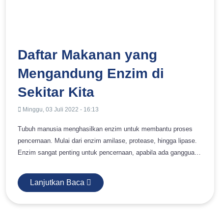
FREE
CONSULTATION
Daftar Makanan yang
Mengandung Enzim di
Sekitar Kita
Minggu, 03 Juli 2022 - 16:13
Tubuh manusia menghasilkan enzim untuk membantu proses
pencernaan. Mulai dari enzim amilase, protease, hingga lipase.
Enzim sangat penting untuk pencernaan, apabila ada gangguan
enzim pencernaan, maka bisa memicu adanya gangguan perut
kembung. Selain diproduksi tubuh, ada juga beberapa jenis
Lanjutkan Baca
makanan yang mengandung enzim. Nah, makanan-makanan
tersebut bisa membantu tubuh saat ada pada kondisi yang
membuat enzim tidak bisa berfungsi dengan baik. Hal ini terjadi