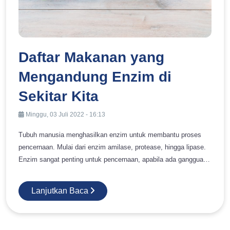
Daftar Makanan yang
Mengandung Enzim di
Sekitar Kita
Minggu, 03 Juli 2022 - 16:13
Tubuh manusia menghasilkan enzim untuk membantu proses
pencernaan. Mulai dari enzim amilase, protease, hingga lipase.
Enzim sangat penting untuk pencernaan, apabila ada gangguan
enzim pencernaan, maka bisa memicu adanya gangguan perut
kembung. Selain diproduksi tubuh, ada juga beberapa jenis
Lanjutkan Baca
makanan yang mengandung enzim. Nah, makanan-makanan
tersebut bisa membantu tubuh saat ada pada kondisi yang
membuat enzim tidak bisa berfungsi dengan baik. Hal ini terjadi