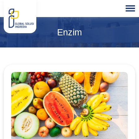
HOME
Enzim
ABOUT
US
PRODUCTS
BLOGS
OUR
PARTNER
OUR
EXPERTISE
FREE
CONSULTATION