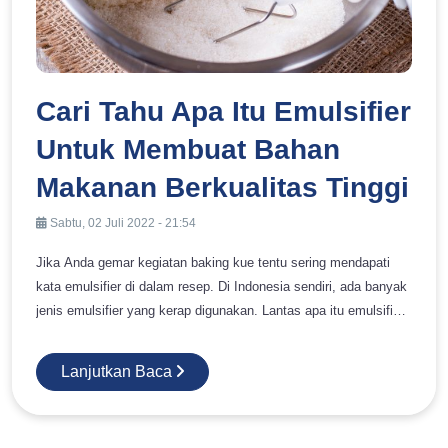
Cari Tahu Apa Itu Emulsifier
Untuk Membuat Bahan
Makanan Berkualitas Tinggi
Sabtu, 02 Juli 2022 - 21:54
Jika Anda gemar kegiatan baking kue tentu sering mendapati
kata emulsifier di dalam resep. Di Indonesia sendiri, ada banyak
jenis emulsifier yang kerap digunakan. Lantas apa itu emulsifier?
Penting bagi Anda yang gemar membuat kue atau bahkan
melakukan usaha cake and bakery untuk tahu apa itu emulsifier
Lanjutkan Baca
dan penggunaannya. Sehingga, Anda bisa memutuskan jenis
emulsifier yang tepat untuk jenis olahan yang dibuat. Untuk itu,
mari bahas bersama pada ulasan di bawah ini! Apa Itu