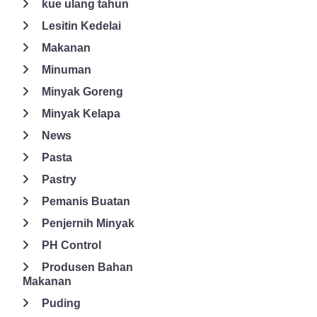
kue ulang tahun
bahan yang berkualitas, seperti lesitin soy, mono – dan
Digliserida, polisorbat, sorbitan monostearate, ACETAM,
Lesitin Kedelai
DATEM, SSL, CSL, ester gliserol, ester gliser poli gliser, DMG,
Makanan
propilen ester glikol, ester sorbitan, ester gula dan sebagainya.
Minuman
Untuk itu, pilih lah produk emulsifier dari GSI sehingga
menghasilkan produk makanan yang lezat bertekstur empuk,
Minyak Goreng
dan berkualitas tinggi.
Minyak Kelapa
News
Pasta
Pastry
Pemanis Buatan
Penjernih Minyak
PH Control
Produsen Bahan
Makanan
Puding