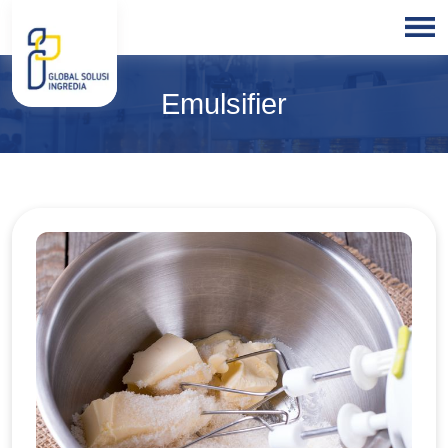
HOME
Emulsifier
ABOUT
US
PRODUCTS
BLOGS
OUR
PARTNER
OUR
EXPERTISE
FREE
CONSULTATION