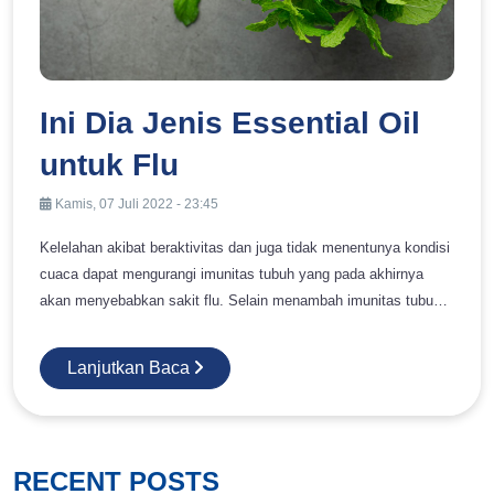
Ini Dia Jenis Essential Oil
untuk Flu
Kamis, 07 Juli 2022 - 23:45
Kelelahan akibat beraktivitas dan juga tidak menentunya kondisi
cuaca dapat mengurangi imunitas tubuh yang pada akhirnya
akan menyebabkan sakit flu. Selain menambah imunitas tubuh
dengan makanan yang bergizi, Anda juga perlu mencoba
essential oil untuk flu supaya dapat meredakan gejala flu.
Lanjutkan Baca
Essential oil biasanya dikenal sebagai ekstrak untuk produk
kecantikan dan perawatan baik tubuh maupun wajah. Namun
jangan salah, essential oil juga dapat digunakan untuk
mengobati berbagai penyakit seperti nyeri sendi dan otot,
RECENT POSTS
melancarkan pencernaan, mengobati luka, meredakan sakit flu,