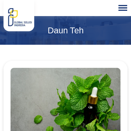
HOME
Daun Teh
ABOUT
US
PRODUCTS
BLOGS
OUR
PARTNER
OUR
EXPERTISE
FREE
CONSULTATION