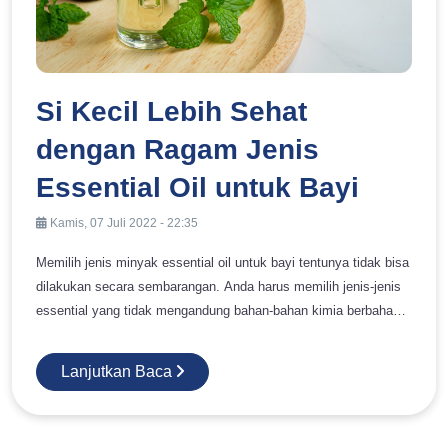
Si Kecil Lebih Sehat
dengan Ragam Jenis
Essential Oil untuk Bayi
Kamis, 07 Juli 2022 - 22:35
Memilih jenis minyak essential oil untuk bayi tentunya tidak bisa
dilakukan secara sembarangan. Anda harus memilih jenis-jenis
essential yang tidak mengandung bahan-bahan kimia berbahaya.
Hal ini bertujuan agar tidak memberikan efek samping berbahaya
pada kesehatan kulit bayi. Berikut beberapa minyak esensial
Lanjutkan Baca
yang dipercaya aman dan bermanfaat. Lavender Mungkin Anda
sudah tidak asing lagi dengan minyak essential yang satu ini.
Essential oil lavender dapat Anda gunakan sebagai obat ketika