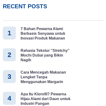
kulit bayi tengah gatal akibat digigit nyamuk atau mungkin jenis
RECENT POSTS
serangga yang lainnya. Hal ini karena kandungan lavender yang
mampu untuk meredakan rasa gatal. Selain itu, essential
lavender juga dapat digunakan sebagai minyak untuk memijat
tubuh sang buah hati. Dengan menggunakan essential oil ini,
7 Bahan Pewarna Alami
bayi akan merasakan nyaman sehingga bisa tidur lebih lelap.
1
Berbasis Senyawa untuk
Beberapa studi baru telah membuktikan bahwa lavender juga
Inovasi Produk Makanan
mempunyai efektifitas yang tinggi dalam mengatasi kolik pada
bayi. Baca juga: Ternyata, Ini 6 Manfaat Rosemary dalam Dunia
Rahasia Tekstur “Stretchy”
Kesehatan Eucalyptus Radiata Jenis essential yang satu ini
2
Mochi Dubai yang Bikin
mempunyai beragam kandungan yang aman untuk diaplikasikan
Nagih
pada permukaan kulit bayi. Terdapat berbagai studi yang
mengklaim, bahwa essential ini mampu untuk melegakan
Cara Mencegah Makanan
3
pernapasan pada saat bayi tengah mengalami pilek. Minyak ini
Lengket Tanpa
hampir mirip dengan minyak kayu putih, manfaatnya pun juga
Menggunakan Margarin
hampir sama yaitu untuk menghindarkan kulit bayi dari serangan
gigitan nyamuk. Chamomile Essential oil untuk bayi selanjutnya
Apa Itu Klorofil? Pewarna
4
yaitu chamomile. Minyak essential satu ini merupakan salah
Hijau Alami dari Daun untuk
Industri Pangan
satu jenis minyak yang mempunyai sifat lebih menenangkan.