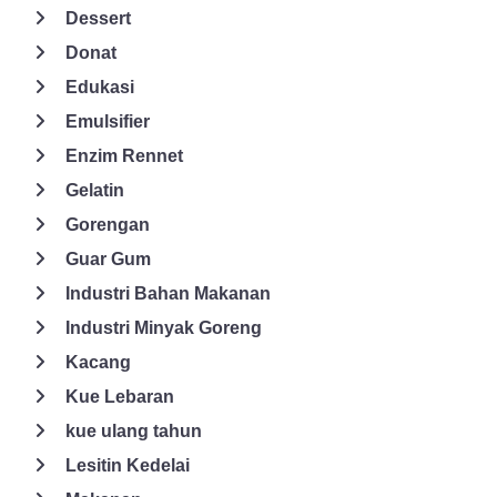
Dessert
serta kegunaan pada minyak jenis ini hampir sama dengan
lavender. Dengan efek yang diberikan mampu untuk
Donat
menenangkan bayi sehingga dapat membantu Anda untuk
Edukasi
mengatasi sulit tidur bayi pada saat malam hari. Dibandingkan
Emulsifier
dengan jenis minyak essential oil yang lainnya, minyak ini
Enzim Rennet
mempunyai aroma yang lebih manis. Sehingga dapat bersifat
lebih ramah pada kulit bayi. Itulah beberapa jenis essential oil
Gelatin
untuk bayi yang mempunyai kandungan lebih aman untuk kulit
Gorengan
bayi yang cenderung lebih sensitif. Anda tidak perlu khawatir
Guar Gum
untuk bisa mendapatkan minyak ini dengan cara yang mudah.
Anda bisa melakukan pemesanan minyak essential oil ini di
Industri Bahan Makanan
Global Solusi Ingredia. Perusahaan ini menyediakan berbagai
Industri Minyak Goreng
macam bahan-bahan yang bisa melengkapi kebutuhan Anda.
Kacang
Mulai dari bahan pangan hingga non pangan semuanya bisa
Kue Lebaran
Anda peroleh dengan cara yang mudah. Tunggu apa lagi?
Segera lakukan pemesanan melalui website Global Solusi
kue ulang tahun
Ingredia.
Lesitin Kedelai