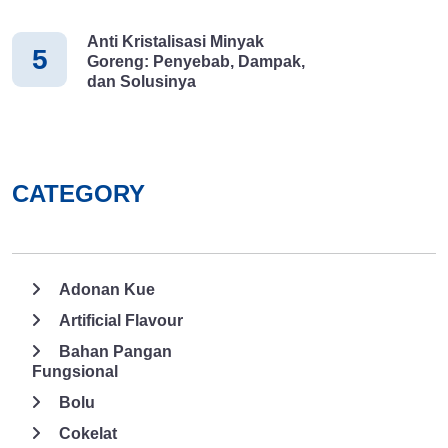
mempunyai rasa manis yang tinggi. Selain itu tekstur yang
diberikan juga lebih padat sehingga bersifat mengenyangkan.
Anti Kristalisasi Minyak
5
Goreng: Penyebab, Dampak,
Teknik Pengolahan Pada teknik pengolahan inilah yang dapat
dan Solusinya
memberikan perubahan pada tekstur yang dihasilkan kedua jenis
makanan ini. Teknik pengolahan pada cupcake menggunakan
teknik creaming . Teknik ini dilakukan dengan cara mengolah
adonan kue dengan mengocok lemak padat bersamaan dengan
gula menggunakan mixer . Teknik ini dapat memberikan hasil
CATEGORY
cake yang lembut serta ringan. Namun, pada muffin, teknik
yang digunakan yaitu teknik blending. Teknik ini dilakukan
dengan cara mencampur berbagai adonan yang terbuat dari
mentega ataupun margarin cair yang telah dilarutkan bersamaan
Adonan Kue
dengan gula. Setelah itu dituangkan ke dalam tepung secara
Artificial Flavour
perlahan. Proses Pemanggangan Dalam proses pemanggangan
kedua jenis kue ini sangatlah berbeda. Cetakan yang digunakan
Bahan Pangan
Fungsional
pada saat proses pemanggangan cupcake menggunakan
cetakan yang terdiri dari satuan, yang kemudian dipanggang
Bolu
dengan oven. Temperatur pada oven juga sedang. Namun,
Cokelat
dalam mengolah muffin diperlukan cetakan yang khusus.