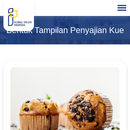
HOME
Bentuk Tampilan Penyajian Kue
ABOUT
US
PRODUCTS
BLOGS
OUR
PARTNER
OUR
EXPERTISE
FREE
CONSULTATION