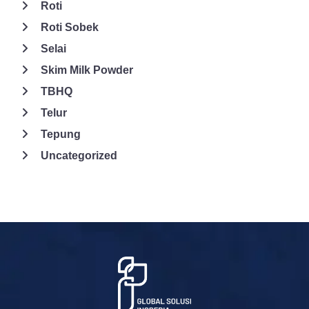
Roti
Roti Sobek
Selai
Skim Milk Powder
TBHQ
Telur
Tepung
Uncategorized