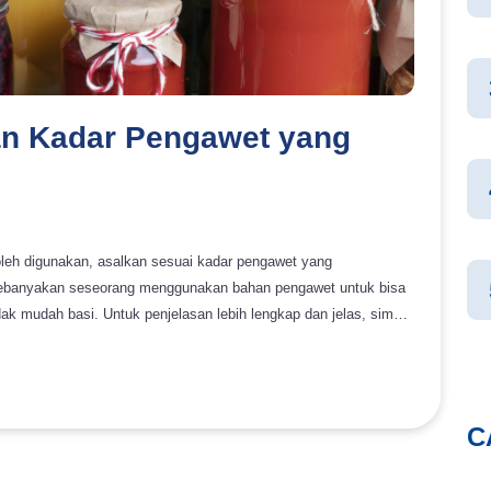
n Kadar Pengawet yang
eh digunakan, asalkan sesuai kadar pengawet yang
ak mudah basi. Untuk penjelasan lebih lengkap dan jelas, simak
t membantu mencegah makanan agar tidak cepat busuk, sehingga
penggunaannya harus disertai batasan kadar pengawet yang
C
angan Fungsional yang