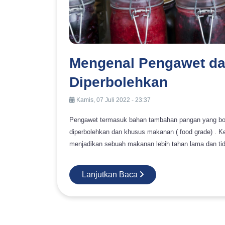
Mengenal Pengawet da
Diperbolehkan
Kamis, 07 Juli 2022 - 23:37
Pengawet termasuk bahan tambahan pangan yang bol
diperbolehkan dan khusus makanan ( food grade) . Kebanyakan seseorang menggunakan bahan pengawet untuk bisa
menjadikan sebuah makanan lebih tahan lama dan tid
ulasan berikut. Definisi Pengawet Makanan Bahan pengawet tergolong ke dalam zat aditif yang membuat masa
pemakaian suatu produk lebih lama. Pengawet dapa
Lanjutkan Baca
mampu menjaga kesegarannya. Akan tetapi di dalam 
diperbolehkan. Pengawet juga bisa digunakan sebagai bagian penambah cita rasa makanan, bahkan beberapa bahan
pengawet tertentu bisa menjaga rasa makanan ketika dipanggang. Baca juga: MengenaI P
Baik dalam Industri Bahan Pangan Apakah Pengawet Makanan Aman? Sebenarnya, pengawet buatan maupun sintetis