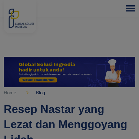
HOME
ABOUT
US
PRODUCTS
BLOGS
OUR
PARTNER
Home
Blog
OUR
Resep Nastar yang
EXPERTISE
Lezat dan Menggoyang
FREE
CONSULTATION