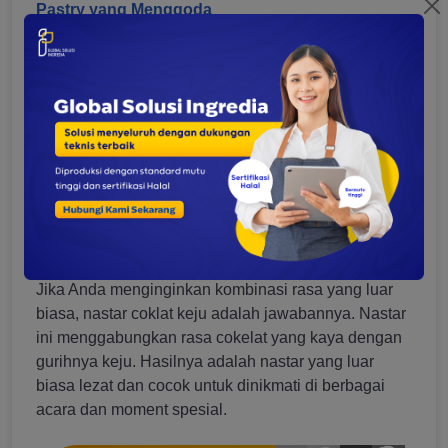
Pastry yang Menggoda
5. Nastar Pandan
Nastar pandan menghadirkan warna hijau lembut
dan rasa pandan yang segar. Pewarna dan ekstrak
pandan digunakan dalam adonan untuk
menciptakan nastar dengan aroma yang menarik
dan menyegarkan. Nastar pandan merupakan
pilihan yang menyenangkan untuk variasi nastar
yang berbeda dari yang biasanya kita nikmati.
6. Nastar Coklat Keju
Jika Anda menginginkan kombinasi rasa yang luar
biasa, nastar coklat keju adalah jawabannya. Nastar
ini menggabungkan rasa cokelat yang kaya dengan
gurihnya keju. Hasilnya adalah nastar yang luar
biasa lezat dan cocok untuk dinikmati di berbagai
acara dan moment spesial.