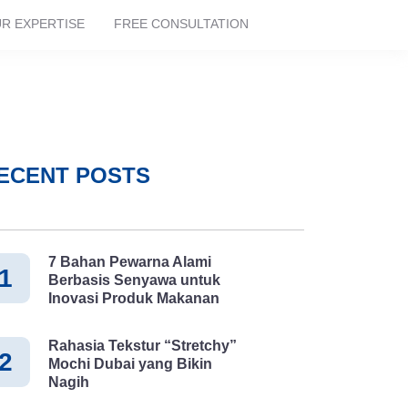
R EXPERTISE
FREE CONSULTATION
ECENT POSTS
7 Bahan Pewarna Alami
1
Berbasis Senyawa untuk
Inovasi Produk Makanan
Rahasia Tekstur “Stretchy”
2
Mochi Dubai yang Bikin
Nagih