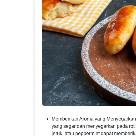
Memberikan Aroma yang Menyegarkan:
yang segar dan menyegarkan pada roti
jeruk, atau peppermint dapat memberi