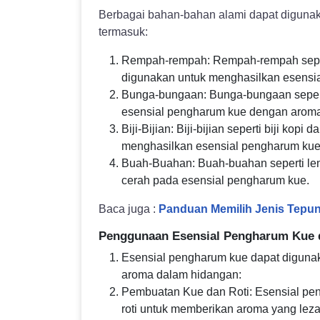
Berbagai bahan-bahan alami dapat diguna
termasuk:
Rempah-rempah: Rempah-rempah seperti
digunakan untuk menghasilkan esens
Bunga-bungaan: Bunga-bungaan sepert
esensial pengharum kue dengan aroma
Biji-Bijian: Biji-bijian seperti biji kop
menghasilkan esensial pengharum kue
Buah-Buahan: Buah-buahan seperti lem
cerah pada esensial pengharum kue.
Baca juga :
Panduan Memilih Jenis Tepun
Penggunaan Esensial Pengharum Kue 
Esensial pengharum kue dapat diguna
aroma dalam hidangan:
Pembuatan Kue dan Roti: Esensial pe
roti untuk memberikan aroma yang lezat