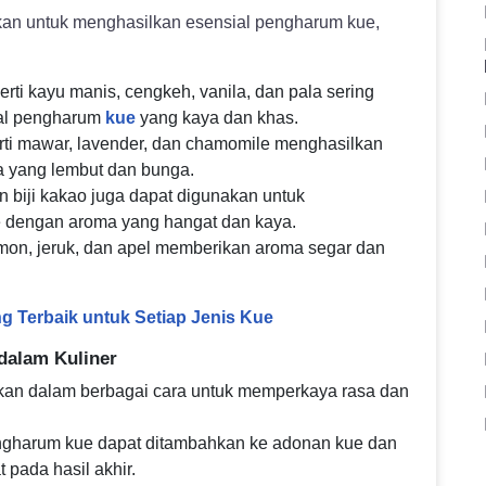
kan untuk menghasilkan esensial pengharum kue,
 kayu manis, cengkeh, vanila, dan pala sering
ial pengharum
kue
yang kaya dan khas.
i mawar, lavender, dan chamomile menghasilkan
 yang lembut dan bunga.
i dan biji kakao juga dapat digunakan untuk
 dengan aroma yang hangat dan kaya.
on, jeruk, dan apel memberikan aroma segar dan
g Terbaik untuk Setiap Jenis Kue
dalam Kuliner
kan dalam berbagai cara untuk memperkaya rasa dan
ngharum kue dapat ditambahkan ke adonan kue dan
 pada hasil akhir.