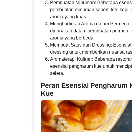
Pembuatan Minuman: Beberapa esensi
pembuatan minuman seperti teh, kopi
aroma yang khas.
Menghadirkan Aroma dalam Permen d
digunakan dalam pembuatan permen, m
aroma yang berbeda.
Membuat Saus dan Dressing: Esensial
dressing untuk memberikan nuansa ras
Aromaterapi Kuliner: Beberapa resto
esensial pengharum kue untuk menci
selera.
Peran Esensial Pengharum 
Kue