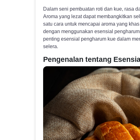
Dalam seni pembuatan roti dan kue, rasa d
Aroma yang lezat dapat membangkitkan se
satu cara untuk mencapai aroma yang khas
dengan menggunakan esensial pengharum kue
penting esensial pengharum kue dalam men
selera.
Pengenalan tentang Esensi