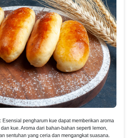
 Esensial pengharum kue dapat memberikan aroma
 dan kue. Aroma dari bahan-bahan seperti lemon,
kan sentuhan yang ceria dan mengangkat suasana.