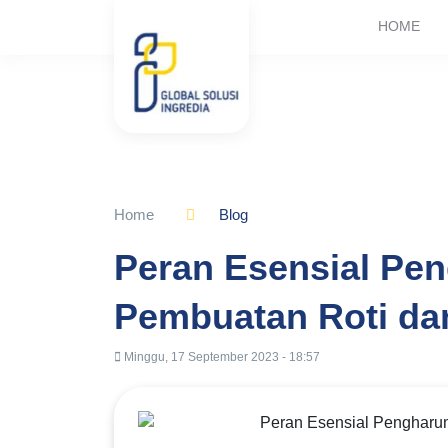
HOME
Home
Blog
Peran Esensial Pe
Pembuatan Roti da
Minggu, 17 September 2023 - 18:57