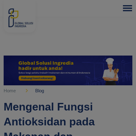
HOME
ABOUT
US
PRODUCTS
BLOGS
OUR
PARTNER
Home
Blog
OUR
Mengenal Fungsi
EXPERTISE
Antioksidan pada
FREE
CONSULTATION