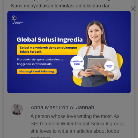
Kami menyediakan formulasi antioksidan dan
berbagai zat yang mampu mengawetkan makanan.
Selain itu, tersedia juga bahan berupa BHA, BHT,
TBHQ, EDTA, tocopherols, asam askorbat, asam
sitrat, ekstrak rosemary, ekstrak teh hijau, propil
galgate, natrium nitrit, dan masih banyak lagi.
Tags:
Antioksidan
Antioksidan Alami
Antioksidan Buatan
Antioksidan pada Makanan
Fungsi Antioksidan
Anna Masruroh Al Jannah
A person whose love writing the most. As
SEO Content Writer Global Solusi Ingredia,
she loves to write an articles about foods