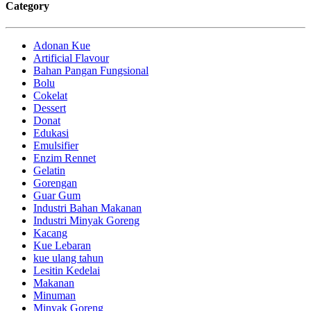
Category
Adonan Kue
Artificial Flavour
Bahan Pangan Fungsional
Bolu
Cokelat
Dessert
Donat
Edukasi
Emulsifier
Enzim Rennet
Gelatin
Gorengan
Guar Gum
Industri Bahan Makanan
Industri Minyak Goreng
Kacang
Kue Lebaran
kue ulang tahun
Lesitin Kedelai
Makanan
Minuman
Minyak Goreng