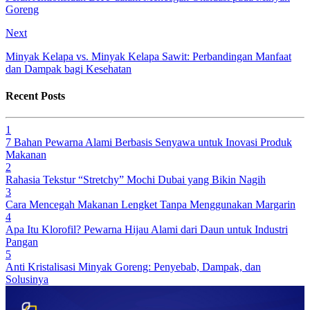
Goreng
Next
Minyak Kelapa vs. Minyak Kelapa Sawit: Perbandingan Manfaat
dan Dampak bagi Kesehatan
Recent Posts
1
7 Bahan Pewarna Alami Berbasis Senyawa untuk Inovasi Produk
Makanan
2
Rahasia Tekstur “Stretchy” Mochi Dubai yang Bikin Nagih
3
Cara Mencegah Makanan Lengket Tanpa Menggunakan Margarin
4
Apa Itu Klorofil? Pewarna Hijau Alami dari Daun untuk Industri
Pangan
5
Anti Kristalisasi Minyak Goreng: Penyebab, Dampak, dan
Solusinya