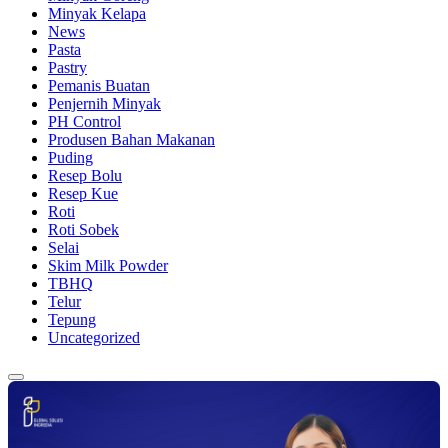
Minyak Kelapa
News
Pasta
Pastry
Pemanis Buatan
Penjernih Minyak
PH Control
Produsen Bahan Makanan
Puding
Resep Bolu
Resep Kue
Roti
Roti Sobek
Selai
Skim Milk Powder
TBHQ
Telur
Tepung
Uncategorized