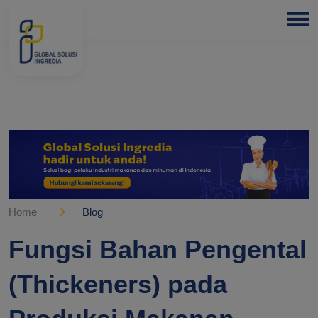
HOME
ABOUT
US
PRODUCTS
BLOGS
OUR
PARTNER
Home
Blog
OUR
Fungsi Bahan Pengental
EXPERTISE
(Thickeners) pada
FREE
CONSULTATION