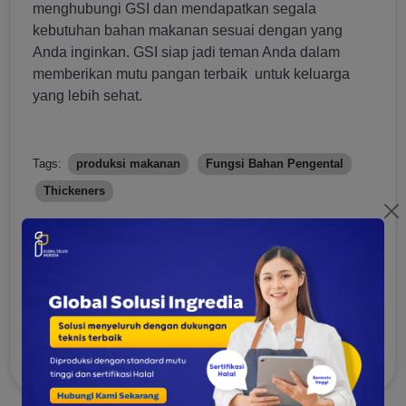
menghubungi GSI dan mendapatkan segala
kebutuhan bahan makanan sesuai dengan yang
Anda inginkan. GSI siap jadi teman Anda dalam
memberikan mutu pangan terbaik untuk keluarga
yang lebih sehat.
Tags:
produksi makanan
Fungsi Bahan Pengental
Thickeners
Anna Masruroh Al Jannah
A person whose love writing the most. As
SEO Content Writer Global Solusi Ingredia,
she loves to write an articles about foods
and cake.