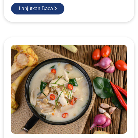
sehingga lebih baik dicampur dengan tepung lain. 6. Tepung
Indonesia, pasar tepung begitu beragam, mulai dari merek lokal
gram Mineral: kalsium, zat besi, magnesium, dan fosfor dalam
Lanjutkan Baca
Buckwheat (Soba) Meskipun namanya mengandung kata “wheat”
yang telah melegenda hingga brand internasional yang
jumlah kecil Tepung ini memang rendah protein dan serat,
(gandum), buckwheat sebenarnya bukan gandum dan bebas
menawarkan kualitas premium. Setiap merek memiliki
namun keunggulannya terletak pada sifatnya yang mudah
gluten. Tepung buckwheat banyak digunakan dalam pembuatan
karakteristik unik, seperti kadar protein yang berbeda, tingkat
dicerna serta bebas gluten. Oleh karena itu, tepung tapioka lebih
mie soba di Jepang dan pancake khas Eropa Timur. Kelebihan:
kelembutan, hingga kemampuan menyerap cairan, sehingga
sering digunakan sebagai bahan tambahan atau pelengkap
Kaya protein, magnesium, dan antioksidan. Memiliki rasa khas,
pemilihan tepung yang tepat menjadi hal krusial bagi para baker.
dalam makanan, bukan sebagai sumber utama nutrisi. Manfaat
agak nutty dan gurih. Membantu menjaga kesehatan jantung.
Bagi pemula, memilih tepung mungkin terlihat sederhana, namun
Tepung Tapioka untuk Kesehatan Meskipun kandungan
Kekurangan: Rasa yang kuat mungkin tidak disukai semua
bagi profesional, ini adalah seni dan sains yang membutuhkan
nutrisinya tidak setinggi biji-bijian utuh, tepung tapioka tetap
orang. Tidak selalu cocok untuk semua jenis kue manis. 7.
pengetahuan mendalam. Artikel ini akan membahas 10 brand
memiliki beberapa manfaat penting, terutama jika digunakan
Tepung Quinoa Quinoa dikenal sebagai superfood karena
tepung terbaik di Indonesia, lengkap dengan keunggulan,
secara tepat. 1. Aman untuk Diet Bebas Gluten Bagi penderita
kandungan gizinya yang sangat tinggi . Tepung quinoa dibuat
rekomendasi penggunaan, serta tips memilih tepung yang sesuai
celiac disease atau mereka yang sensitif terhadap gluten,
dari biji quinoa yang digiling halus, menghasilkan tepung dengan
untuk setiap jenis olahan . Dengan panduan ini, Anda akan lebih
tepung tapioka merupakan pilihan ideal sebagai pengganti
rasa gurih. Kelebihan: Tinggi protein, termasuk asam amino
mudah menemukan tepung yang tidak hanya menghasilkan rasa
tepung terigu. Dengan karakteristiknya yang bebas gluten,
esensial lengkap. Kaya zat besi, magnesium, dan serat.
lezat, tetapi juga tampilan yang menggoda. 10 Brand Tepung
tapioka sering digunakan dalam berbagai resep kue, roti, dan
Memberikan rasa gurih alami pada olahan makanan.
Terbaik untuk Baking di Indonesia Dalam dunia baking, tepung
makanan ringan agar tetap bisa dinikmati tanpa menimbulkan
Kekurangan: Harga relatif mahal. Rasa khas quinoa bisa terlalu
adalah bahan dasar yang memegang peranan krusial. Kualitas
reaksi alergi. 2. Mudah Dicerna Karbohidrat dalam tepung
kuat jika digunakan berlebihan. Baca juga: 12 Jenis Tepung
tepung dapat menentukan keberhasilan atau kegagalan hasil
tapioka cenderung lebih mudah dicerna dibandingkan beberapa
untuk Hasil Gorengan Anti Gagal dan Garing Maksimal Tips
akhir sebuah kue, roti, atau pastry. Tidak semua tepung
sumber pati lain. Hal ini membuatnya cocok untuk orang yang
Menggunakan Tepung Non-Gluten Campurkan beberapa jenis
diciptakan sama — masing-masing memiliki kadar protein,
memiliki masalah pencernaan tertentu atau sedang dalam masa