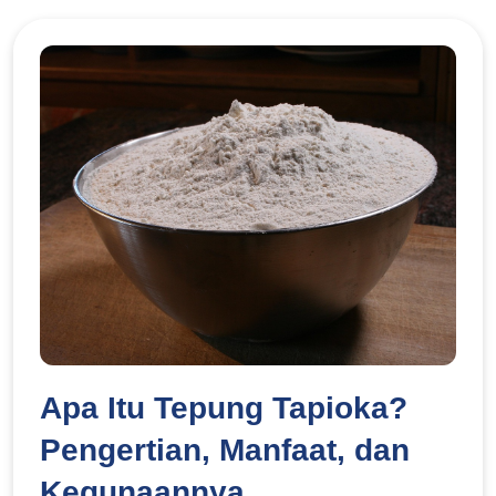
alternatif seperti tepung non-gluten semakin meningkat. Tepung
jenis ini tidak hanya aman bagi tubuh yang sensitif terhadap
gluten, tetapi juga memiliki keunikan rasa, tekstur, serta manfaat
gizi yang berbeda-beda. Artikel ini akan membahas tujuh jenis
tepung non-gluten paling populer beserta kelebihan dan
kekurangannya , sehingga dapat menjadi panduan bagi kamu
yang ingin tetap menikmati makanan lezat sekaligus menjaga
kesehatan. 7 Jenis Tepung Non-Gluten yang Cocok Buat Kamu
yang Sensitif Gluten Tepung non-gluten kini hadir dalam berbagai
jenis, masing-masing dengan rasa, tekstur, serta manfaat yang
unik. Beberapa bahkan menawarkan nilai gizi tambahan yang
lebih baik dibandingkan tepung terigu biasa. Artikel ini akan
membahas tujuh jenis tepung non-gluten yang paling populer dan
bermanfaat, lengkap dengan keunggulannya sehingga bisa
menjadi pilihan tepat untuk kamu yang sensitif terhadap gluten.
Apa Itu Tepung Tapioka?
1. Tepung Beras Tepung beras adalah salah satu jenis tepung
non-gluten paling populer dan mudah ditemukan. Tepung ini
Pengertian, Manfaat, dan
terbuat dari beras putih atau beras coklat yang digiling halus.
Kegunaannya
Kelebihan: Cocok untuk membuat makanan ringan seperti kue