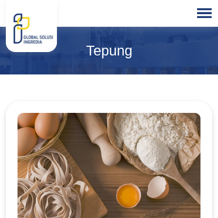
HOME
Tepung
ABOUT
US
PRODUCTS
BLOGS
OUR
PARTNER
OUR
EXPERTISE
FREE
CONSULTATION